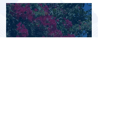
туристов
Перед Кипром вновь возникла
угроза прекращения
паромного сообщения с
Грецией
Биометрический контроль EES
вызвал очереди на границах