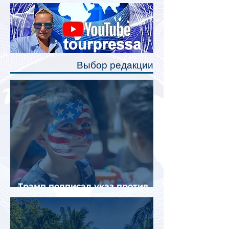
Одним из главных нововведений
станут индивидуальные шторки у
каждого спального места. Они
позволят пассажирам закрыть свою
полку во время сна или отдыха,
Выбор редакции
создав ощуще
Трамп подписал указ против
«родильного туризма» в США