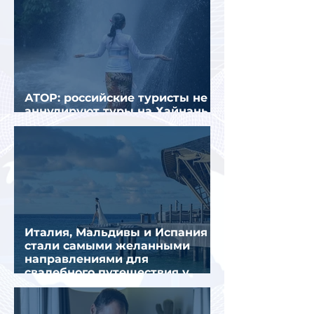
АТОР: российские туристы не
аннулируют туры на Хайнань
из-за тайфуна «Дельфин»
Италия, Мальдивы и Испания
стали самыми желанными
направлениями для
свадебного путешествия у
россиян