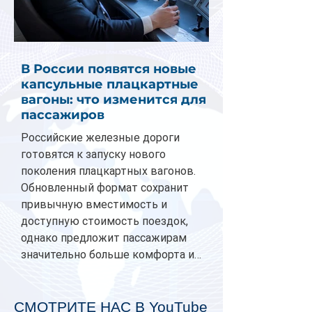
В России появятся новые
капсульные плацкартные
вагоны: что изменится для
пассажиров
Российские железные дороги
готовятся к запуску нового
поколения плацкартных вагонов.
Обновленный формат сохранит
привычную вместимость и
доступную стоимость поездок,
однако предложит пассажирам
значительно больше комфорта и
личного пространства. Серийное
производство новых вагонов
планируется начать в 2027 году.
СМОТРИТЕ НАС В YouTube