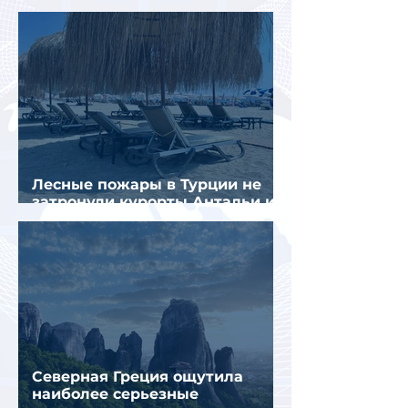
стал Вьетнам
Лесные пожары в Турции не
затронули курорты Антальи и
Муглы
Северная Греция ощутила
наиболее серьезные