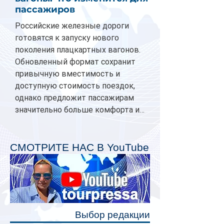
пассажиров
Российские железные дороги
готовятся к запуску нового
поколения плацкартных вагонов.
Обновленный формат сохранит
привычную вместимость и
доступную стоимость поездок,
однако предложит пассажирам
значительно больше комфорта и
личного пространства. Серийное
производство новых вагонов
планируется начать в 2027 году.
СМОТРИТЕ НАС В YouTube
Одним из главных нововведений
станут индивидуальные шторки у
каждого спального места. Они
позволят пассажирам закрыть свою
полку во время сна или отдыха,
Выбор редакции
создав ощуще