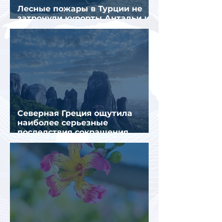
Лесные пожары в Турции не
затронули курорты Антальи и
Муглы
Северная Греция ощутила
наиболее серьезные
последствия сокращения
турпотока из России