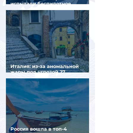
испытали беспилотное
аэротакси с пассажирами
Италия: из-за аномальной
жары под угрозой 27
крупнейших городов
Россия вошла в топ-4