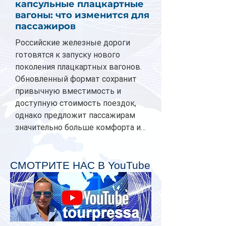
капсульные плацкартные
вагоны: что изменится для
пассажиров
Российские железные дороги
готовятся к запуску нового
поколения плацкартных вагонов.
Обновленный формат сохранит
привычную вместимость и
доступную стоимость поездок,
однако предложит пассажирам
значительно больше комфорта и
личного пространства. Серийное
производство новых вагонов
планируется начать в 2027 году.
СМОТРИТЕ НАС В YouTube
Одним из главных нововведений
станут индивидуальные шторки у
каждого спального места. Они
позволят пассажирам закрыть свою
полку во время сна или отдыха,