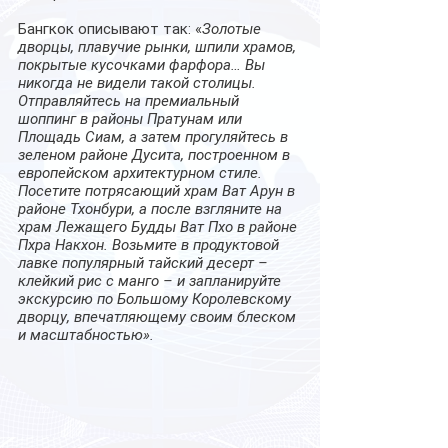
Бангкок описывают так: «
Золотые 
дворцы, плавучие рынки, шпили храмов, 
покрытые кусочками фарфора… Вы 
никогда не видели такой столицы. 
Отправляйтесь на премиальный 
шоппинг в районы Пратунам или 
Площадь Сиам, а затем прогуляйтесь в 
зеленом районе Дусита, построенном в 
европейском архитектурном стиле. 
Посетите потрясающий храм Ват Арун в 
районе Тхонбури, а после взгляните на 
храм Лежащего Будды Ват Пхо в районе 
Пхра Накхон. Возьмите в продуктовой 
лавке популярный тайский десерт – 
клейкий рис с манго – и запланируйте 
экскурсию по Большому Королевскому 
дворцу, впечатляющему своим блеском 
и масштабностью».