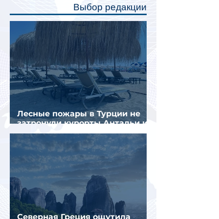
Выбор редакции
создав ощуще
Лесные пожары в Турции не
затронули курорты Антальи и
Муглы
Северная Греция ощутила