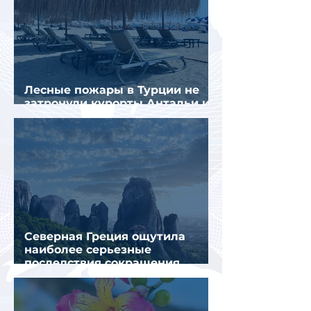
Лесные пожары в Турции не
затронули курорты Антальи и
Муглы
Северная Греция ощутила
наиболее серьезные
последствия сокращения
турпотока из России