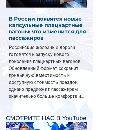
В России появятся новые
капсульные плацкартные
вагоны: что изменится для
пассажиров
Российские железные дороги
готовятся к запуску нового
поколения плацкартных вагонов.
Обновленный формат сохранит
привычную вместимость и
доступную стоимость поездок,
однако предложит пассажирам
значительно больше комфорта и
личного пространства. Серийное
производство новых вагонов
планируется начать в 2027 году.
СМОТРИТЕ НАС В YouTube
Одним из главных нововведений