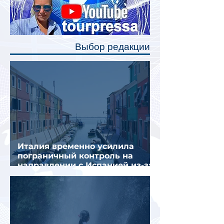
станут индивидуальные шторки у
каждого спального места. Они
позволят пассажирам закрыть свою
полку во время сна или отдыха,
Выбор редакции
создав ощуще
Италия временно усилила
пограничный контроль на
направлении с Испанией из-за
миграционного кризиса