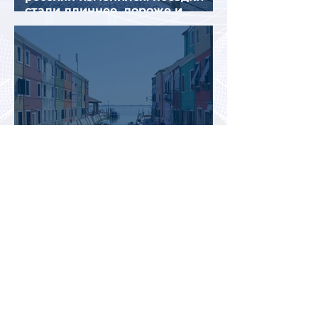
стали длиннее, дороже и
сложнее
Италия временно усилила
пограничный контроль на
направлении с Испанией из-за
миграционного кризиса
Вьетнам на пути к
историческому рекорду: в 2026