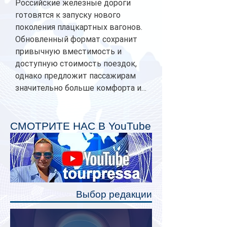
Российские железные дороги
готовятся к запуску нового
поколения плацкартных вагонов.
Обновленный формат сохранит
привычную вместимость и
доступную стоимость поездок,
однако предложит пассажирам
значительно больше комфорта и
личного пространства. Серийное
производство новых вагонов
планируется начать в 2027 году.
СМОТРИТЕ НАС В YouTube
Одним из главных нововведений
станут индивидуальные шторки у
каждого спального места. Они
позволят пассажирам закрыть свою
полку во время сна или отдыха,
Выбор редакции
создав ощуще