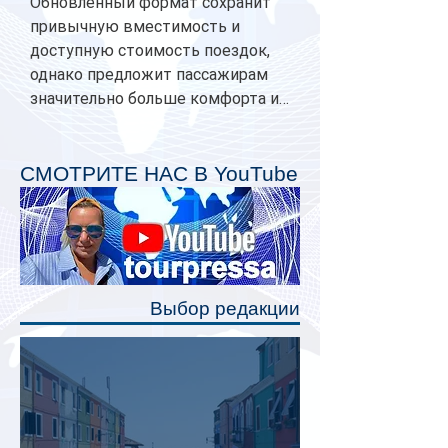
Обновленный формат сохранит
привычную вместимость и
доступную стоимость поездок,
однако предложит пассажирам
значительно больше комфорта и
личного пространства. Серийное
производство новых вагонов
планируется начать в 2027 году.
СМОТРИТЕ НАС В YouTube
Одним из главных нововведений
станут индивидуальные шторки у
каждого спального места. Они
позволят пассажирам закрыть свою
полку во время сна или отдыха,
Выбор редакции
создав ощуще