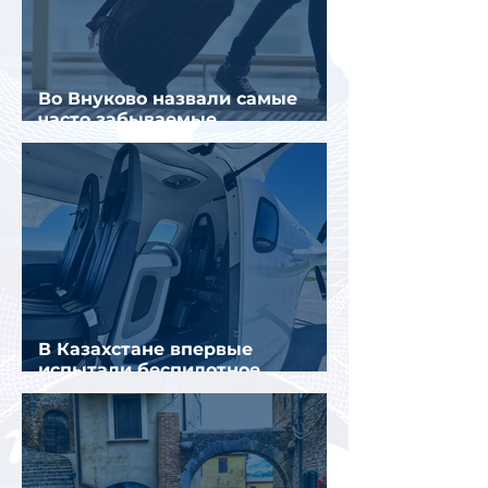
Во Внуково назвали самые
часто забываемые
пассажирами вещи
В Казахстане впервые
испытали беспилотное
аэротакси с пассажирами