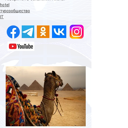
hotel
турсообщество
IT