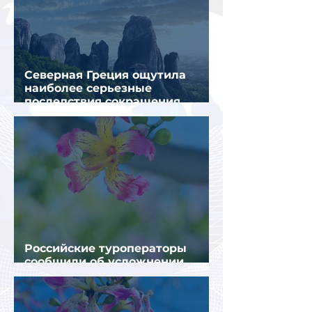
Северная Греция ощутила
наиболее серьезные
последствия сокращения
турпотока из России
Российские туроператоры
сообщили об усложнении
получения виз в Грецию