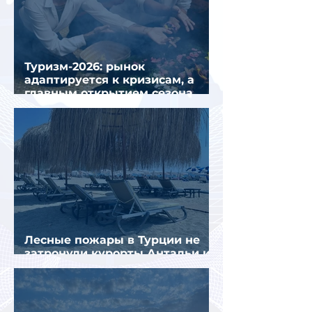
Туризм-2026: рынок
адаптируется к кризисам, а
главным открытием сезона
стал Вьетнам
Лесные пожары в Турции не
затронули курорты Антальи и
Муглы