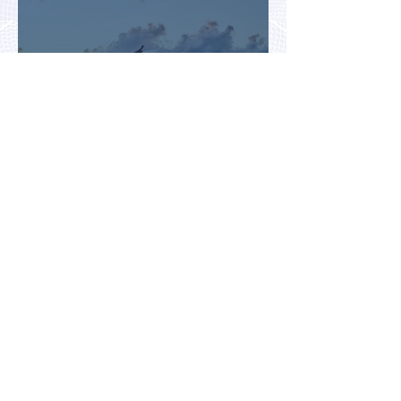
Раннее бронирование туров
позволит сэкономить до 70% на
летнем отдыхе — АТОР
Турция и Белоруссия
возглавили рейтинг самых
популярных зарубежных
направлений у российских
туристов летом