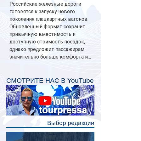
Российские железные дороги
готовятся к запуску нового
поколения плацкартных вагонов.
Обновленный формат сохранит
привычную вместимость и
доступную стоимость поездок,
однако предложит пассажирам
значительно больше комфорта и
личного пространства. Серийное
производство новых вагонов
планируется начать в 2027 году.
СМОТРИТЕ НАС В YouTube
Одним из главных нововведений
станут индивидуальные шторки у
каждого спального места. Они
позволят пассажирам закрыть свою
полку во время сна или отдыха,
Выбор редакции
создав ощуще