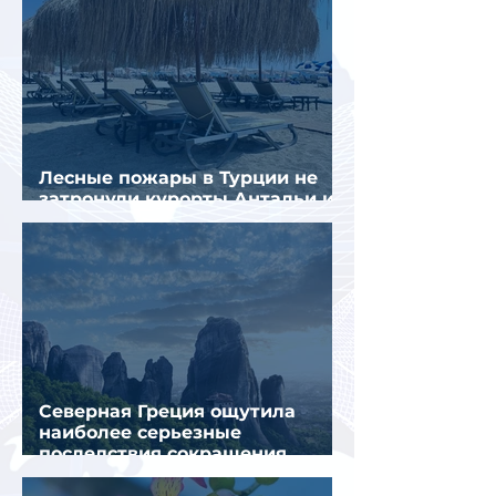
Лесные пожары в Турции не
затронули курорты Антальи и
Муглы
Северная Греция ощутила
наиболее серьезные
последствия сокращения
турпотока из России