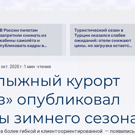
В РОССИИ
За Рубежом
tourpressa TV
AVIA
IT
HOTELS
В России пилотам
Туристический сезон в
запретили снимать из
Турции оказался слабее
кабины самолёта и
ожиданий: отели снижают
публиковать кадры в
цены, но загрузка остается
интернете
низкой
 окт. 2020 г.
1 мин. чтения
лыжный курорт
з» опубликовал
ы зимнего сезон
а более гибкой и клиентоориентированной  — появились