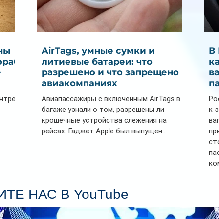
ны
AirTags, умные сумки и
В
ораб
литиевые батареи: что
к
е
разрешено и что запрещено в
в
авиакомпаниях
п
ентре
Авиапассажиры с включенным AirTags в
Ро
багаже узнали о том, разрешены ли
к 
крошечные устройства слежения на
ва
рейсах. Гаджет Apple был выпущен...
пр
ст
па
ко
Се
пл
ТЕ НАС В YouTube
гл
ин
сп