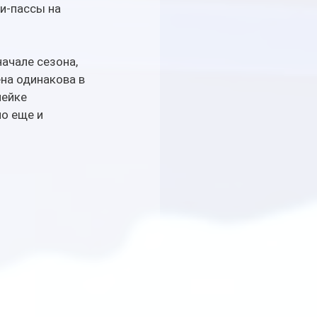
и-пассы на 
ачале сезона, 
на одинакова в 
ейке 
о еще и 