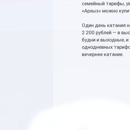
семейный тарифы, ув
«Архыз» можно купит
Один день катания н
2 200 рублей — в выс
будни и выходные, и
однодневных тарифов
вечернее катание.