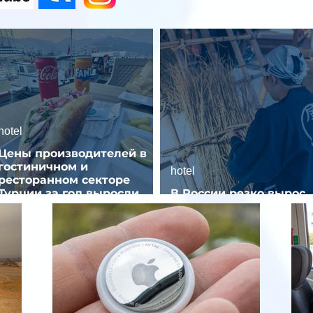
hotel
Цены производителей в
гостиничном и
hotel
ресторанном секторе
Турции за год выросли
В России резко вырос
почти на 32%
спрос на отели без зве