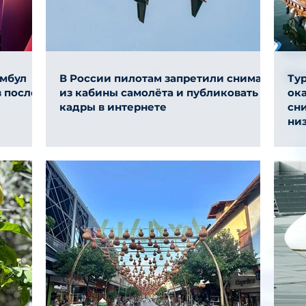
амбул
В России пилотам запретили снимать
Ту
 после
из кабины самолёта и публиковать
ок
кадры в интернете
сни
ни