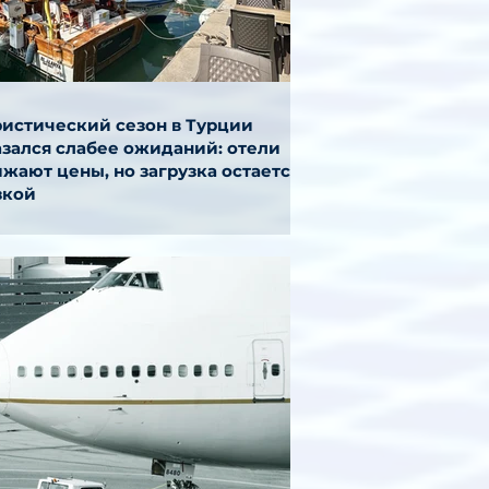
ристический сезон в Турции
азался слабее ожиданий: отели
жают цены, но загрузка остается
зкой