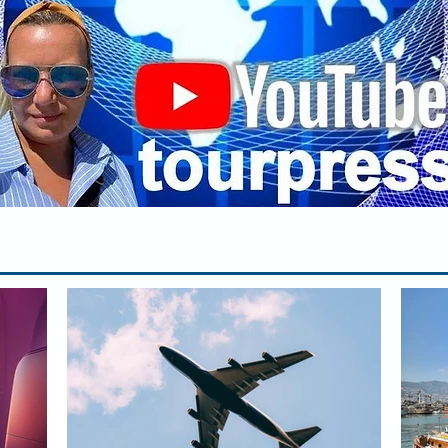
па
вр