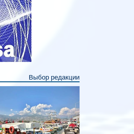
ссажирам закрыть свою полку во
емя сна или отдыха, создав ощуще
Выбор редакции