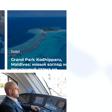
hotel
Grand Park Kodhipparu,
Maldives: новый взгляд на
роскошный отдых на
зд
Мальдивах