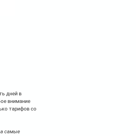
ь дней в 
бое внимание 
ько тарифов со 
 а самые 