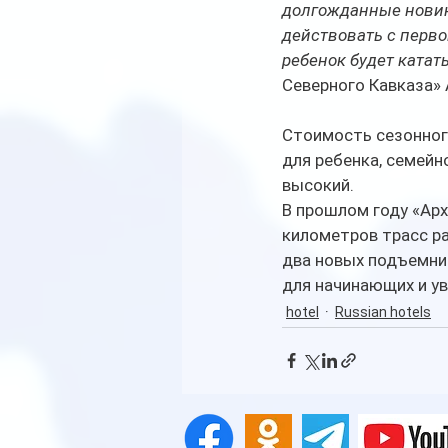
долгожданные новинк
действовать с первог
ребенок будет катат
Северного Кавказа» 
Стоимость сезонного
для ребенка, семейно
высокий.
В прошлом году «Арх
километров трасс р
два новых подъемник
для начинающих и у
hotel
Russian hotels