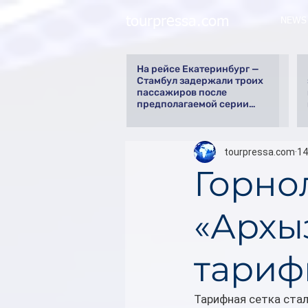
tourpressa.com
NEWS
На рейсе Екатеринбург —
Стамбул задержали троих
пассажиров после
предполагаемой серии
краж
tourpressa.com
14
Горно
«Архы
тариф
Тарифная сетка стал