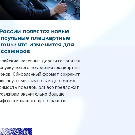
 России появятся новые
апсульные плацкартные
агоны: что изменится для
ассажиров
ссийские железные дороги готовятся
запуску нового поколения плацкартных
гонов. Обновленный формат сохранит
ивычную вместимость и доступную
оимость поездок, однако предложит
ссажирам значительно больше
мфорта и личного пространства.
рийное производство новых вагонов
анируется начать в 2027 году. Одним из
авных нововведений станут
дивидуальные шторки у каждого
ального места. Они позволят