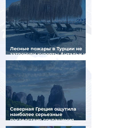
Лесные пожары в Турции не
затронули курорты Антальи и
Муглы
Северная Греция ощутила
наиболее серьезные
последствия сокращения
турпотока из России