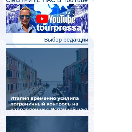
Одним из главных нововведений
станут индивидуальные шторки у
каждого спального места. Они
позволят пассажирам закрыть свою
полку во время сна или отдыха,
Выбор редакции
создав ощуще
Италия временно усилила
пограничный контроль на
направлении с Испанией из-за
миграционного кризиса