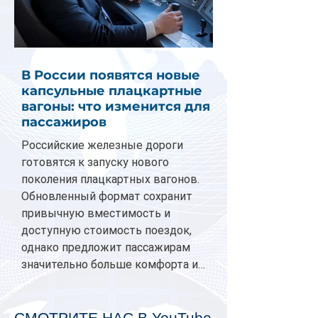
В России появятся новые
капсульные плацкартные
вагоны: что изменится для
пассажиров
Российские железные дороги
готовятся к запуску нового
поколения плацкартных вагонов.
Обновленный формат сохранит
привычную вместимость и
доступную стоимость поездок,
однако предложит пассажирам
значительно больше комфорта и
личного пространства. Серийное
производство новых вагонов
планируется начать в 2027 году.
СМОТРИТЕ НАС В YouTube