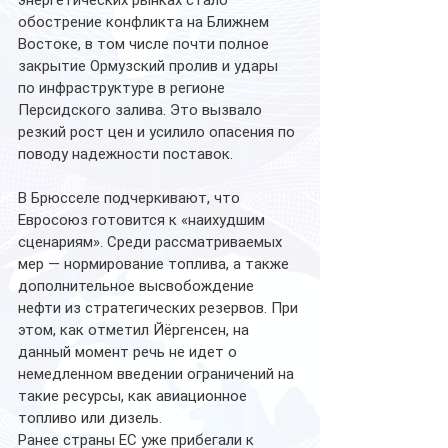
энергетических рынках стало 
обострение конфликта на Ближнем 
Востоке, в том числе почти полное 
закрытие Ормузский пролив и удары 
по инфраструктуре в регионе 
Персидского залива. Это вызвало 
резкий рост цен и усилило опасения по 
поводу надежности поставок.
В Брюсселе подчеркивают, что 
Евросоюз готовится к «наихудшим 
сценариям». Среди рассматриваемых 
мер — нормирование топлива, а также 
дополнительное высвобождение 
нефти из стратегических резервов. При 
этом, как отметил Йёргенсен, на 
данный момент речь не идет о 
немедленном введении ограничений на 
такие ресурсы, как авиационное 
топливо или дизель.
Ранее страны ЕС уже прибегали к 