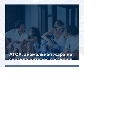
втором квартале 2026 года
АТОР: аномальная жара не
снизила интерес россиян к
летнему отдыху в Европе
Раннее бронирование туров