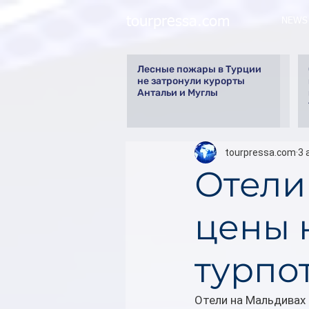
tourpressa.com
NEWS
Лесные пожары в Турции
не затронули курорты
Антальи и Муглы
tourpressa.com
3 
Отели
цены 
турпо
Отели на Мальдивах 