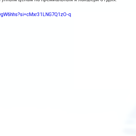
_L9gW6hhs?si=cMxr31LNG7Q1zO-q