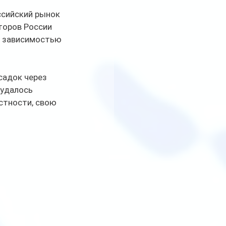
ссийский рынок 
торов России 
й зависимостью 
садок через 
удалось 
стности, свою 