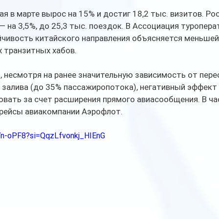
ая в марте вырос на 15% и достиг 18,2 тыс. визитов. Ро
— на 3,5%, до 25,3 тыс. поездок. В Ассоциация туропера
йчивость китайского направления объясняется меньше
 транзитных хабов.
, несмотря на ранее значительную зависимость от пере
 залива (до 35% пассажиропотока), негативный эффект 
вать за счет расширения прямого авиасообщения. В ча
 рейсы авиакомпании Аэрофлот.
d7n-oPF8?si=QqzLfvonkj_HIEnG