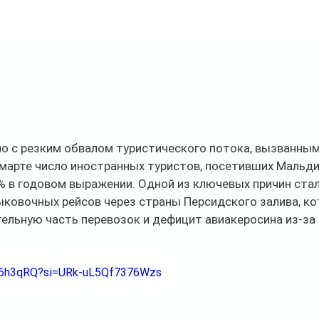
о с резким обвалом туристического потока, вызванным
марте число иностранных туристов, посетивших Мальди
% в годовом выражении. Одной из ключевых причин ста
ковочных рейсов через страны Персидского залива, ко
ельную часть перевозок и дефицит авиакеросина из-за
.
s56h3qRQ?si=URk-uL5Qf7376Wzs