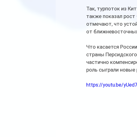
Так, турпоток из Кит
также показал рост 
отмечают, что усто
от ближневосточных
Что касается России
страны Персидского
частично компенсиро
роль сыграли новые
https://youtu.be/yUe