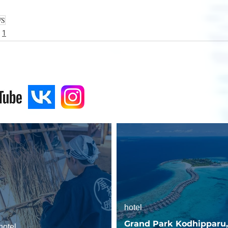
WS
1
hotel
Grand Park Kodhipparu,
hotel