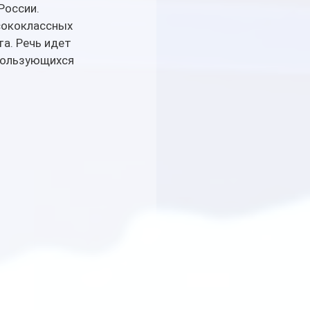
России.
сококлассных 
а. Речь идет 
пользующихся 