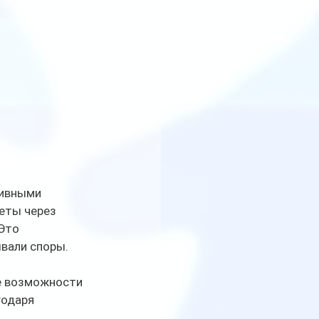
тивными 
еты через 
Это 
вали споры.
е возможности 
одаря 