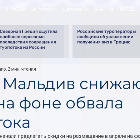
В РОССИИ
За Рубежом
tourpressa TV
AVIA
IT
HOTELS
Северная Греция ощутила
Российские туроператоры
наиболее серьезные
сообщили об усложнении
последствия сокращения
получения виз в Грецию
турпотока из России
апр.
2 мин. чтения
 Мальдив снижа
на фоне обвала
тока
начали предлагать скидки на размещение в апреле на фо