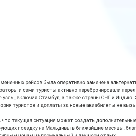
отмененных рейсов была оперативно заменена альтерна
раторы и сами туристы активно перебронировали перел
 узлы, включая Стамбул, а также страны СНГ и Индию. 
гория туристов и доплаты за новые авиабилеты не вызы
 что текущая ситуация может создать дополнительны
ирующих поездку на Мальдивы в ближайшие месяцы, благ
тупным ценам на премиальный и лакшери отдых.