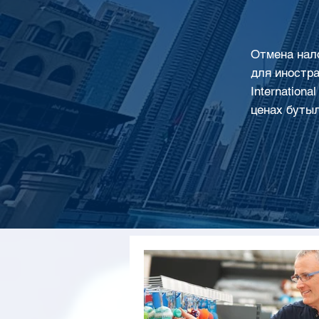
Отмена нало
для иностра
Internation
ценах бутыл