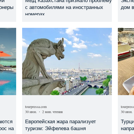
ии
МВД Казахстана признало проблему
Экспе
онеры
с автомобилями на иностранных
дом 
номерах
tourpressa.com
tourpres
30 июн.
2 мин. чтения
30 июн.
аются
Европейская жара парализует
Турци
рос на
туризм: Эйфелева башня
напр