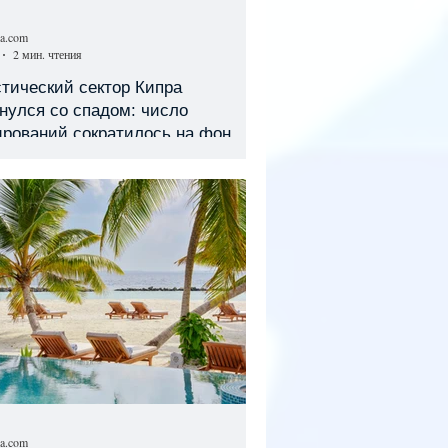
sa.com
2 мин. чтения
тический сектор Кипра
нулся со спадом: число
ирований сократилось на фоне
ональной нестабильности
sa.com