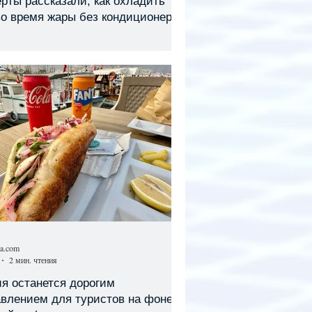
рты рассказали, как охладить
во время жары без кондиционера
sa.com
2 мин. чтения
я останется дорогим
авлением для туристов на фоне