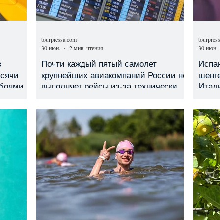
tourpressa.com
tourpres
30 июн.
2 мин. чтения
30 июн.
в
Почти каждый пятый самолет
Испа
ысячи
крупнейших авиакомпаний России не
шенге
сбоями
выполняет рейсы из-за технических
Итал
проблем