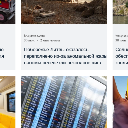
tourpressa.com
tourpres
30 июн.
2 мин. чтения
30 июн.
ью
Побережье Литвы оказалось
Солн
ля
переполнено из-за аномальной жары:
обесп
паромы перевезли рекордное число
конди
пассажиров
элек