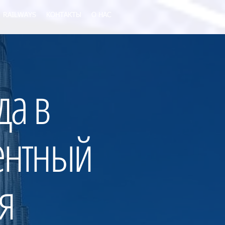
RAILWAYS
КОНТАКТЫ
О НАС
да в
ентный
я