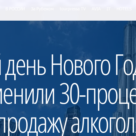
В РОССИИ
За Рубежом
tourpressa TV
AVIA
IT
HOTELS
 день Нового Го
менили 30-проц
 продажу алкогол