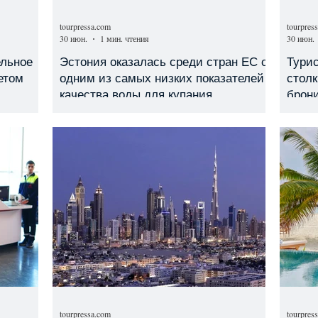
tourpressa.com
tourpres
30 июн.
1 мин. чтения
30 июн.
ельное
Эстония оказалась среди стран ЕС с
Турис
етом
одним из самых низких показателей
столк
качества воды для купания
брон
реги
tourpressa.com
tourpres