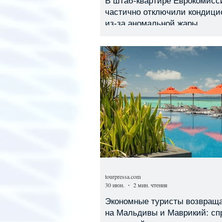
В штаб-квартире Еврокомисс
частично отключили кондици
из-за аномальной жары
tourpressa.com
30 июн.
2 мин. чтения
Экономные туристы возвращ
на Мальдивы и Маврикий: сп