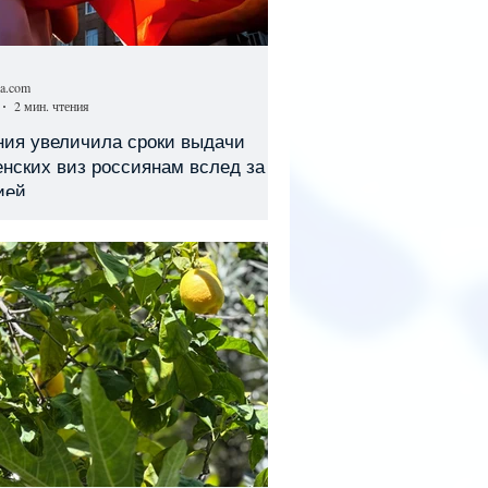
sa.com
2 мин. чтения
ния увеличила сроки выдачи
нских виз россиянам вслед за
ией