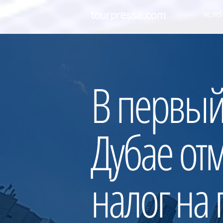
tourpressa.com
NEWS
В первый
Дубае от
налог на