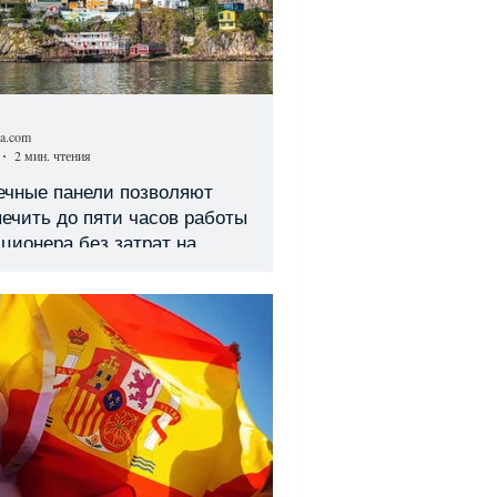
sa.com
2 мин. чтения
ечные панели позволяют
ечить до пяти часов работы
ционера без затрат на
троэнергию