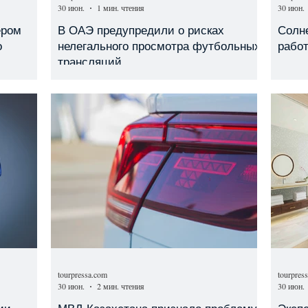
30 июн.
1 мин. чтения
30 июн.
ером
В ОАЭ предупредили о рисках
Солн
о
нелегального просмотра футбольных
работ
трансляций
tourpressa.com
tourpres
30 июн.
2 мин. чтения
30 июн.