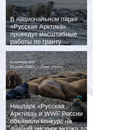
В национальном парке
«Русская Арктика»
проведут масштабные
работы по гранту
Ростуризма
tourpressa.com
24 нояб. 2020 г.
2 мин. чтения
Нацпарк «Русская
Арктика» и WWF России
объявили конкурс на
лучший рисунок моржа для