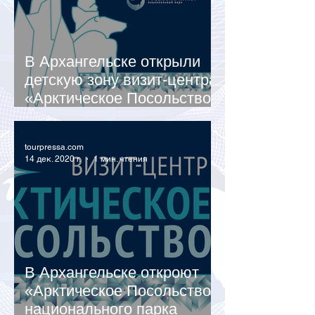
В Архангельске открыли
детскую зону визит-центра
«Арктическое Посольство»
«Русской Арктики»
tourpressa.com
14 дек. 2020 г.
1 мин. чтения
В Архангельске откроют
«Арктическое Посольство»
национального парка