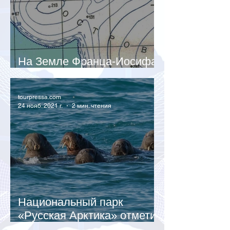
На Земле Франца-Иосифа
растаял полуостров
tourpressa.com
24 нояб. 2021 г.
2 мин. чтения
Национальный парк
«Русская Арктика» отметит
день моржа