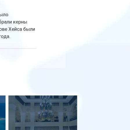
ыло 
брали керны 
ове Хейса были 
года.