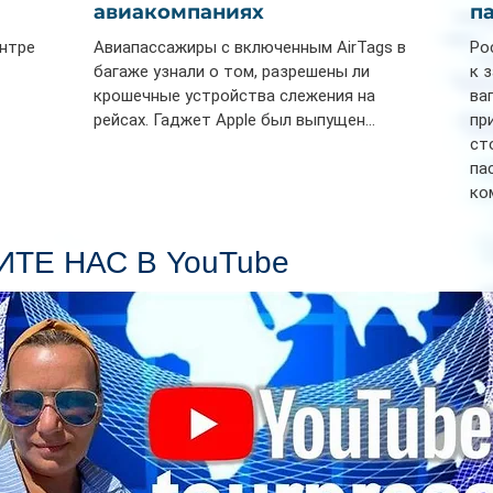
авиакомпаниях
п
ентре
Авиапассажиры с включенным AirTags в
Ро
багаже узнали о том, разрешены ли
к 
крошечные устройства слежения на
ва
рейсах. Гаджет Apple был выпущен...
пр
ст
па
ко
Се
пл
ТЕ НАС В YouTube
гл
ин
сп
па
вр