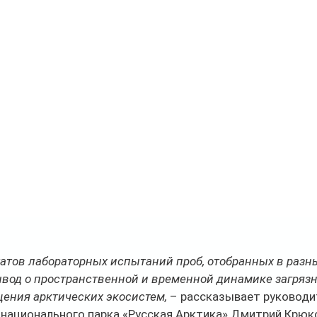
атов лабораторных испытаний проб, отобранных в разны
вод о пространственной и временной динамике загрязн
ения арктических экосистем, 
– рассказывает руководит
 национального парка «Русская Арктика» Дмитрий Крюк