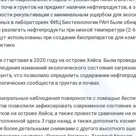
почв и грунтов на предмет наличия нефтепродуктов, а з
ости рекультивации с минимальным ущербом для экоси
нных в лабораториях ФИЦ Биотехнологии РАН были обна
 разлагать нефтепродукты при низкой температуре (2-6
ут использованы при создании биопрепаратов для комп
рктике.
людения изменений экологического состояния загрязне
унта, что позволило определить содержание нефтепрод
огических сообществ в грунтах и почвах.
визуальные наблюдения поверхности с помощью беспи
тов позволили зафиксировать современное состояние з
тков на острове Хейса, а также провести сравнение на о
олненной здесь 3 года назад, а также дополнить косми
я более детальными снимками с другого высотного эш