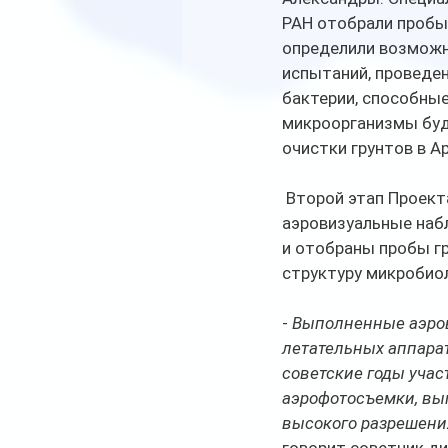
РАН отобрали пробы 
определили возможн
испытаний, проведе
бактерии, способные
микроорганизмы буд
очистки грунтов в А
 Второй этап Проекта стартовал в 2020 году на острове Хейса. Были проведены 
аэровизуальные наб
и отобраны пробы гр
структуру микробиол
- 
Выполненные аэро
летательных аппара
советские годы учас
аэрофотосъемки, вып
высокого разрешени