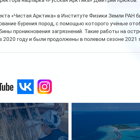
иректора нацпарка «Русская Арктика» Дмитрий Крюков.
екта «Чистая Арктика» в Институте Физики Земли РАН б
ование бурения пород, с помощью которого учёные ото
бины проникновения загрязнений. Такие работы на остр
 2020 году и были продолжены в полевом сезоне 2021 