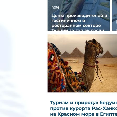
hotel
Цены производителей в
гостиничном и
ресторанном секторе
Турции за год выросли
почти на 32%
Туризм и природа: бедуи
против курорта Рас-Ханк
на Красном море в Египт