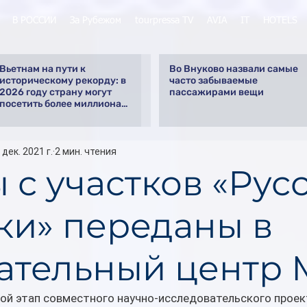
В РОССИИ
За Рубежом
tourpressa TV
AVIA
IT
HOTELS
Вьетнам на пути к
Во Внуково назвали самые
историческому рекорду: в
часто забываемые
2026 году страну могут
пассажирами вещи
посетить более миллиона
российских туристов
 дек. 2021 г.
2 мин. чтения
 с участков «Рус
ки» переданы в
ательный центр 
ой этап совместного научно-исследовательского проек