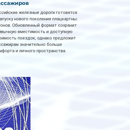
ассажиров
ссийские железные дороги готовятся
запуску нового поколения плацкартных
гонов. Обновленный формат сохранит
ивычную вместимость и доступную
оимость поездок, однако предложит
ссажирам значительно больше
мфорта и личного пространства.
рийное производство новых вагонов
анируется начать в 2027 году. Одним из
авных нововведений станут
дивидуальные шторки у каждого
ального места. Они позволят
ссажирам закрыть свою полку во
емя сна или отдыха, создав ощуще