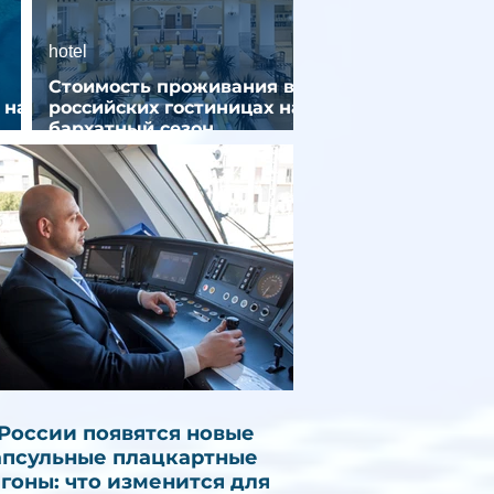
hotel
Стоимость проживания в
 на
российских гостиницах на
бархатный сезон
снизилась на 9%
 России появятся новые
апсульные плацкартные
агоны: что изменится для