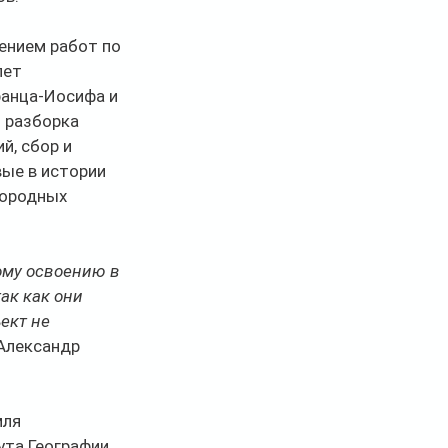
ением работ по 
лет 
ранца-Иосифа и 
 разборка 
, сбор и 
ые в истории 
дородных 
ому освоению в 
к как они 
ект не 
Александр 
ля 
ута Географии 