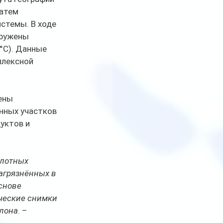
атем 
стемы. В ходе 
ружены 
°С). Данные 
лексной 
нных участков 
уктов и 
лотных 
агрязнённых в 
снове 
ческие снимки 
елона
. – 