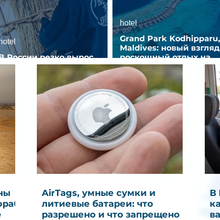
hotel
Grand Park Kodhipparu,
hotel
Maldives: новый взгляд
В России резко вырос
роскошный отдых на
спрос на отели без звезд
Мальдивах
ны
AirTags, умные сумки и
В
ораб
литиевые батареи: что
к
е
разрешено и что запрещено в
в