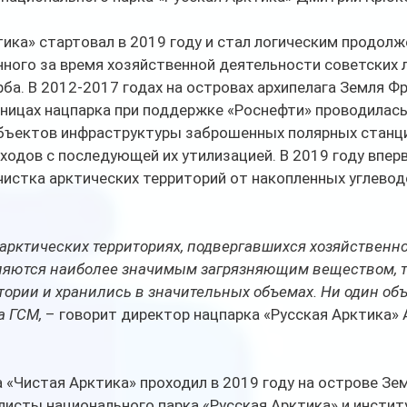
ика» стартовал в 2019 году и стал логическим продолж
ного за время хозяйственной деятельности советских 
ба. В 2012-2017 годах на островах архипелага Земля Ф
аницах нацпарка при поддержке «Роснефти» проводилась
бъектов инфраструктуры заброшенных полярных станций
ходов с последующей их утилизацией. В 2019 году вперв
чистка арктических территорий от накопленных углево
арктических территориях, подвергавшихся хозяйственн
вляются наиболее значимым загрязняющим веществом, та
тории и хранились в значительных объемах. Ни один объ
а ГСМ, 
– говорит директор нацпарка «Русская Арктика» 
 «Чистая Арктика» проходил в 2019 году на острове Зем
исты национального парка «Русская Арктика» и инстит