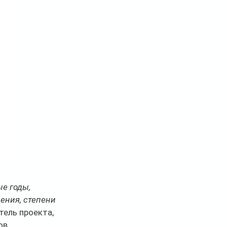
е годы, 
ения, степени 
ель проекта, 
ов.