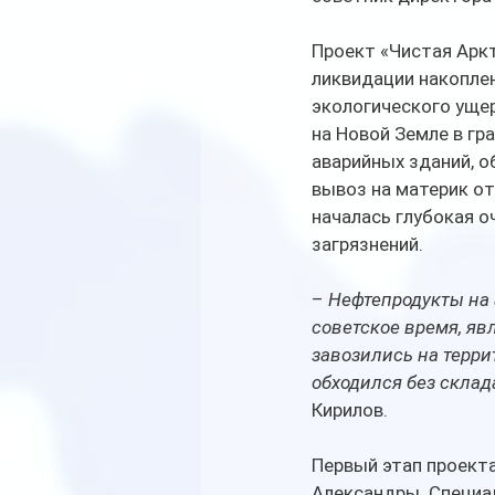
Проект «Чистая Аркт
ликвидации накоплен
экологического ущер
на Новой Земле в гр
аварийных зданий, о
вывоз на материк от
началась глубокая о
загрязнений. 
– 
Нефтепродукты на 
советское время, я
завозились на терри
обходился без склад
Кирилов.
Первый этап проекта
Александры. Специал