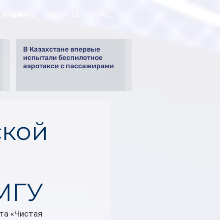
RAILWAYS
КОНТАКТЫ
О НАС
В Казахстане впервые
испытали беспилотное
аэротакси с пассажирами
ской
МГУ
та «Чистая 