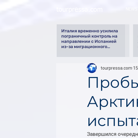
tourpressa.com
NEWS
Италия временно усилила
пограничный контроль на
направлении с Испанией
из-за миграционного
кризиса
tourpressa.com
15
Пробы
Аркти
испыт
Завершился очередн