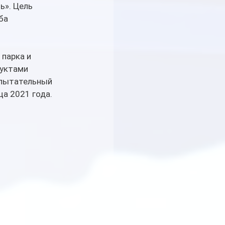
ь». Цель 
ба 
парка и 
уктами 
спытательный 
а 2021 года.