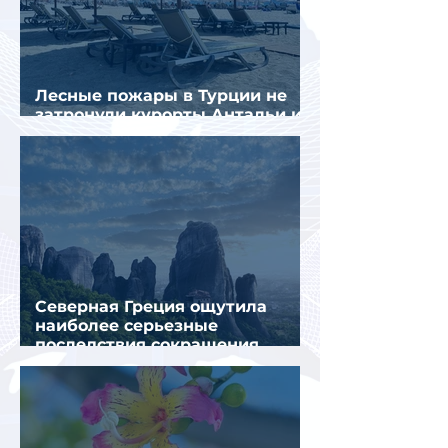
Лесные пожары в Турции не
затронули курорты Антальи и
Муглы
Северная Греция ощутила
наиболее серьезные
последствия сокращения
турпотока из России