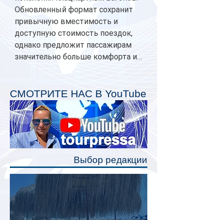
Обновленный формат сохранит
привычную вместимость и
доступную стоимость поездок,
однако предложит пассажирам
значительно больше комфорта и
личного пространства. Серийное
производство новых вагонов
планируется начать в 2027 году.
СМОТРИТЕ НАС В YouTube
Одним из главных нововведений
станут индивидуальные шторки у
каждого спального места. Они
позволят пассажирам закрыть свою
полку во время сна или отдыха,
Выбор редакции
создав ощуще