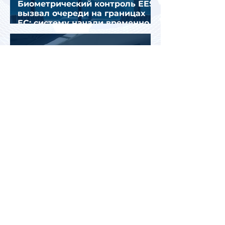
Биометрический контроль EES
вызвал очереди на границах
ЕС: систему начали временно
отключать
Jetstar начнет брать плату за
место на багажной полке в
салоне самолета