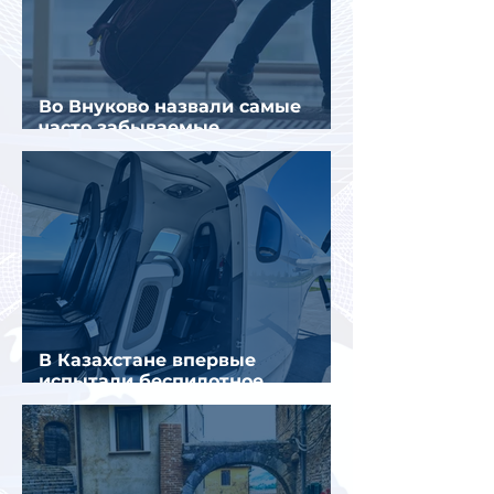
Во Внуково назвали самые
часто забываемые
пассажирами вещи
В Казахстане впервые
испытали беспилотное
аэротакси с пассажирами