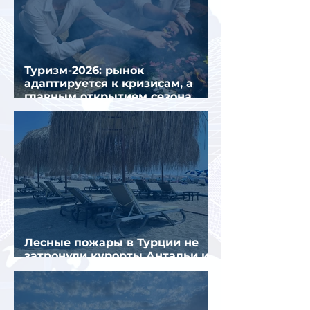
Туризм-2026: рынок
адаптируется к кризисам, а
главным открытием сезона
стал Вьетнам
Лесные пожары в Турции не
затронули курорты Антальи и
Муглы