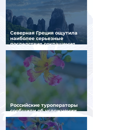
Северная Греция ощутила
наиболее серьезные
последствия сокращения
турпотока из России
Российские туроператоры
сообщили об усложнении
получения виз в Грецию