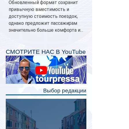
Обновленный формат сохранит
привычную вместимость и
доступную стоимость поездок,
однако предложит пассажирам
значительно больше комфорта и
личного пространства. Серийное
производство новых вагонов
планируется начать в 2027 году.
СМОТРИТЕ НАС В YouTube
Одним из главных нововведений
станут индивидуальные шторки у
каждого спального места. Они
позволят пассажирам закрыть свою
полку во время сна или отдыха,
Выбор редакции
создав ощуще