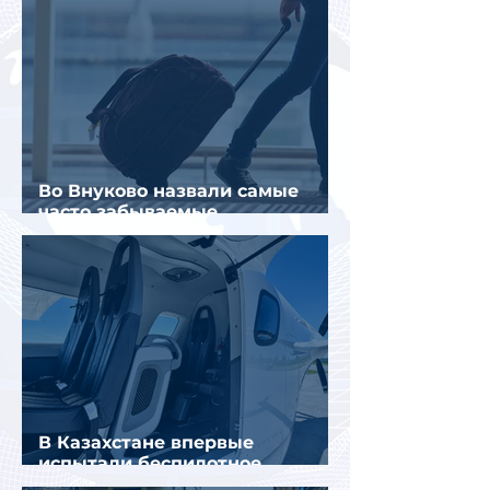
Во Внуково назвали самые
часто забываемые
пассажирами вещи
В Казахстане впервые
испытали беспилотное
аэротакси с пассажирами