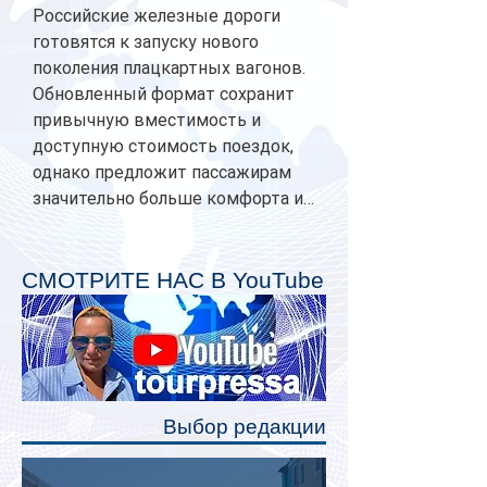
Российские железные дороги
готовятся к запуску нового
поколения плацкартных вагонов.
Обновленный формат сохранит
привычную вместимость и
доступную стоимость поездок,
однако предложит пассажирам
значительно больше комфорта и
личного пространства. Серийное
производство новых вагонов
планируется начать в 2027 году.
СМОТРИТЕ НАС В YouTube
Одним из главных нововведений
станут индивидуальные шторки у
каждого спального места. Они
позволят пассажирам закрыть свою
полку во время сна или отдыха,
Выбор редакции
создав ощуще