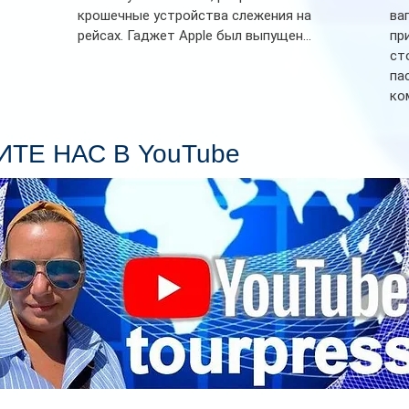
крошечные устройства слежения на
ва
рейсах. Гаджет Apple был выпущен...
пр
ст
па
ко
Се
пл
ТЕ НАС В YouTube
гл
ин
сп
па
вр