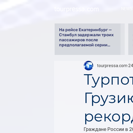
tourpressa.com
NEWS
На рейсе Екатеринбург —
Стамбул задержали троих
пассажиров после
предполагаемой серии
краж
tourpressa.com
24
Турпо
Грузию
рекор
Граждане России в 2