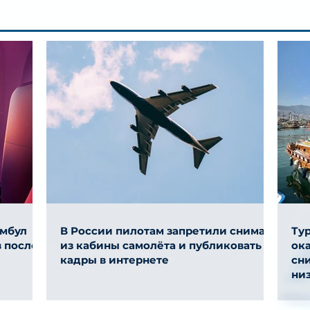
амбул
В России пилотам запретили снимать
Ту
 после
из кабины самолёта и публиковать
ок
кадры в интернете
сни
ни