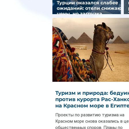
Турции оказался слабее
ожиданий: отели снижают
цены, но загрузка
остается низкой
Туризм и природа: бедуи
против курорта Рас-Ханк
на Красном море в Египт
Проекты по развитию туризма на
Красном море снова оказались в ц
общественных споров. Планы по