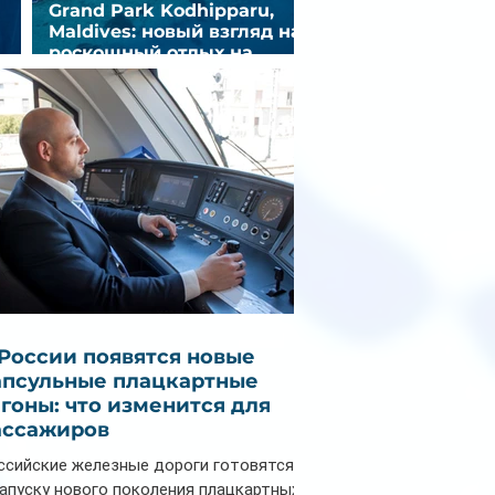
Grand Park Kodhipparu,
Maldives: новый взгляд на
роскошный отдых на
зд
Мальдивах
 России появятся новые
апсульные плацкартные
агоны: что изменится для
ассажиров
ссийские железные дороги готовятся
запуску нового поколения плацкартных