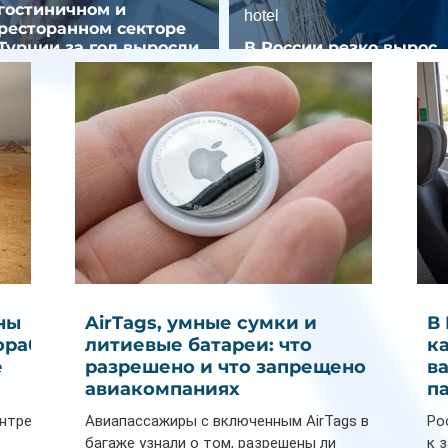
гостиничном и
hotel
ресторанном секторе
Турции за год выросли
В России резко вырос
почти на 32%
спрос на отели без зве
ны
AirTags, умные сумки и
В
ораб
литиевые батареи: что
к
е
разрешено и что запрещено в
в
авиакомпаниях
п
ентре
Авиапассажиры с включенным AirTags в
Ро
багаже узнали о том, разрешены ли
к 