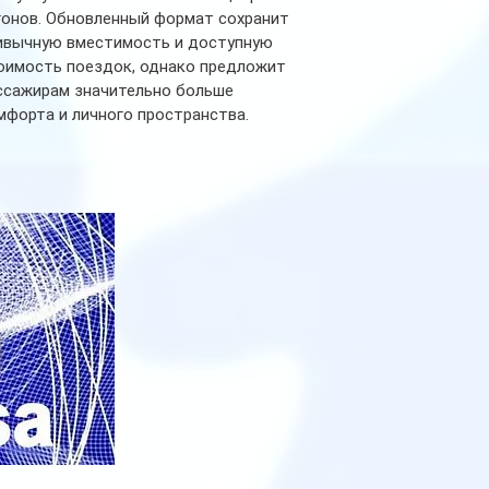
гонов. Обновленный формат сохранит
ивычную вместимость и доступную
оимость поездок, однако предложит
ссажирам значительно больше
мфорта и личного пространства.
рийное производство новых вагонов
анируется начать в 2027 году. Одним из
авных нововведений станут
дивидуальные шторки у каждого
ального места. Они позволят
ссажирам закрыть свою полку во
емя сна или отдыха, создав ощуще