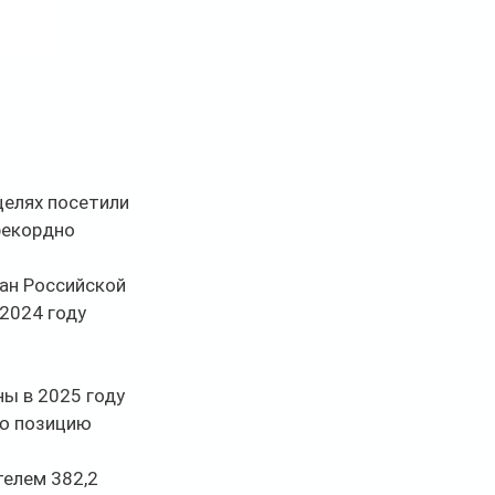
целях посетили 
рекордно 
ан Российской 
2024 году 
ы в 2025 году 
ью позицию 
елем 382,2 