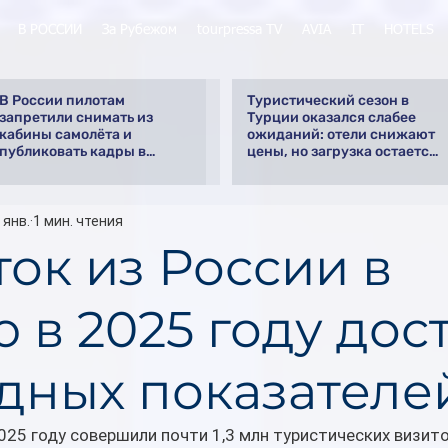
В РОССИИ
За Рубежом
tourpressa TV
AVIA
IT
HOTELS
В России пилотам
Туристический сезон в
запретили снимать из
Турции оказался слабее
кабины самолёта и
ожиданий: отели снижают
публиковать кадры в
цены, но загрузка остается
интернете
низкой
 янв.
1 мин. чтения
ток из России в
 в 2025 году дос
дных показателе
025 году совершили почти 1,3 млн туристических визитов