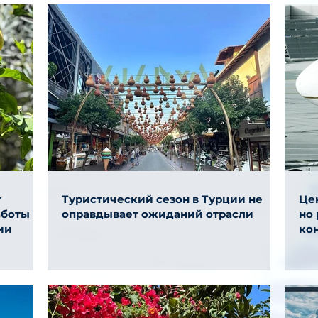
т
Туристический сезон в Турции не
Цен
аботы
оправдывает ожиданий отрасли
но
ии
ко