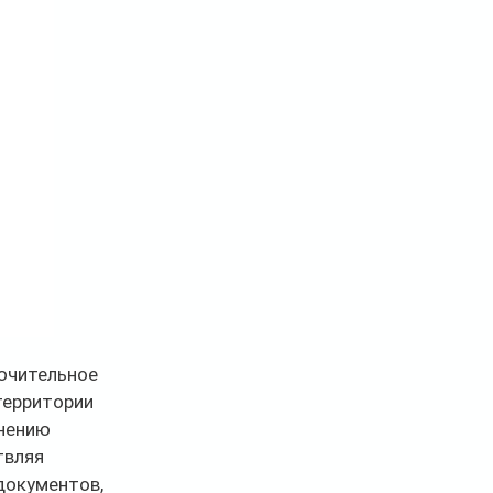
ючительное 
территории 
нению 
вляя 
документов, 