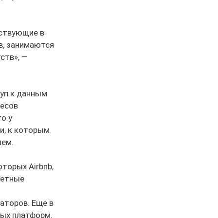
ствующие в 
в, занимаются 
ств», — 
уп к данным 
есов 
о у 
и, к которым 
лем.
торых Airbnb, 
ретные 
аторов. Еще в 
ых платформ. 