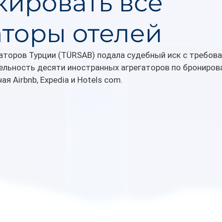
кировать все
аторы отелей
аторов Турции (TÜRSAB) подала судебный иск с требова
ельность десяти иностранных агрегаторов по бронирова
я Airbnb, Expedia и Hotels com. 