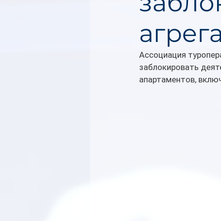
забло
агрег
Ассоциация туропер
заблокировать деят
апартаментов, включа