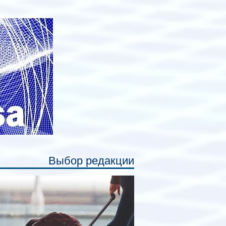
авных нововведений станут
дивидуальные шторки у каждого
ального места. Они позволят
ссажирам закрыть свою полку во
емя сна или отдыха, создав ощуще
Выбор редакции