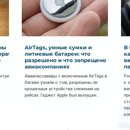
ны
AirTags, умные сумки и
В
ораб
литиевые батареи: что
к
е
разрешено и что запрещено в
в
авиакомпаниях
п
ентре
Авиапассажиры с включенным AirTags в
Ро
багаже узнали о том, разрешены ли
к 
крошечные устройства слежения на
ва
рейсах. Гаджет Apple был выпущен...
пр
ст
па
ко
Се
пл