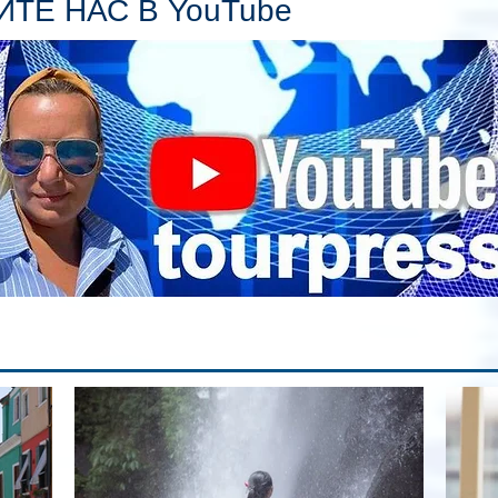
ТЕ НАС В YouTube
гл
ин
сп
па
вр