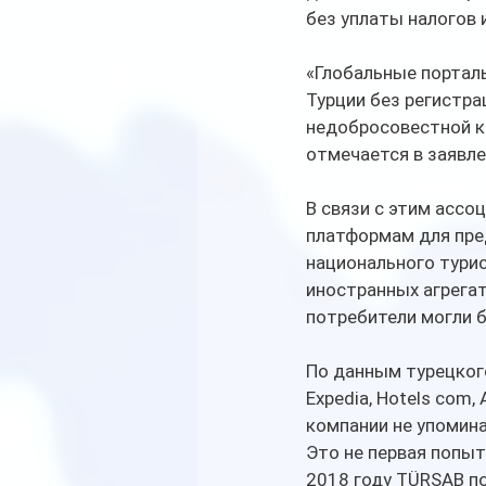
без уплаты налогов 
«Глобальные порталы
Турции без регистра
недобросовестной ко
отмечается в заявле
В связи с этим ассо
платформам для пре
национального турис
иностранных агрега
потребители могли б
По данным турецкого
Expedia, Hotels com,
компании не упомин
Это не первая попыт
2018 году TÜRSAB п