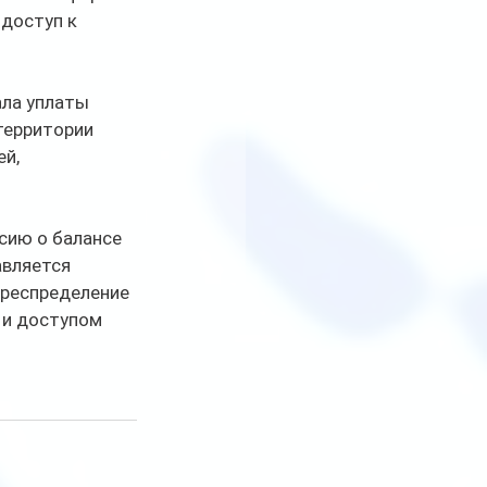
доступ к 
ала уплаты 
территории 
й, 
сию о балансе 
вляется 
ереспределение 
 и доступом 