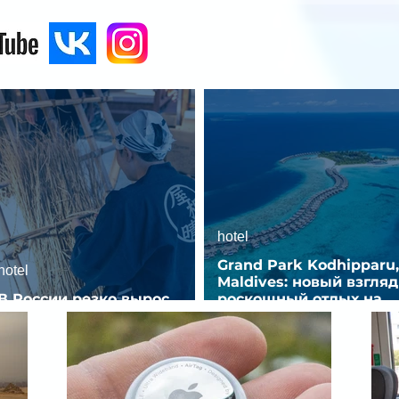
hotel
Grand Park Kodhipparu,
hotel
Maldives: новый взгляд
В России резко вырос
роскошный отдых на
спрос на отели без звезд
Мальдивах