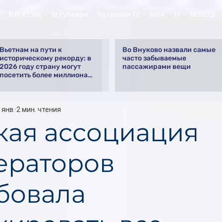
В РОССИИ
За Рубежом
tourpressa TV
AVIA
IT
HOTELS
Вьетнам на пути к
Во Внуково назвали самые
историческому рекорду: в
часто забываемые
2026 году страну могут
пассажирами вещи
посетить более миллиона
российских туристов
 янв.
2 мин. чтения
кая ассоциация
ераторов
бовала