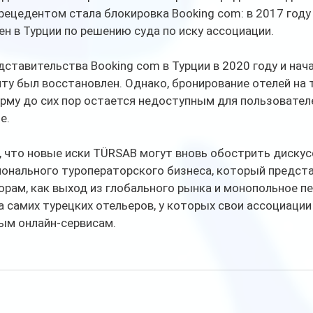
цедентом стала блокировка Booking com: в 2017 году 
ен в Турции по решению суда по иску ассоциации. 
ставительства Booking com в Турции в 2020 году и нач
йту был восстановлен. Однако, бронирование отелей на 
рму до сих пор остается недоступным для пользователе
е.
 что новые иски TÜRSAB могут вновь обострить дискус
онального туроператорского бизнеса, который предста
рам, как выход из глобального рынка и монопольное п
а самих турецких отельеров, у которых свои ассоциации
ым онлайн-сервисам.