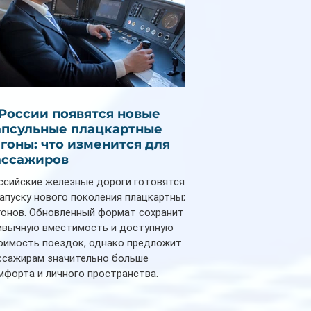
 России появятся новые
апсульные плацкартные
агоны: что изменится для
ассажиров
ссийские железные дороги готовятся
запуску нового поколения плацкартных
гонов. Обновленный формат сохранит
ивычную вместимость и доступную
оимость поездок, однако предложит
ссажирам значительно больше
мфорта и личного пространства.
рийное производство новых вагонов
анируется начать в 2027 году. Одним из