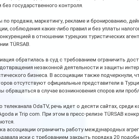
и без государственного контроля.
 по продаже, маркетингу, рекламе и бронированию, дей
ции, соблюдения каких-либо правил и без уплаты налого
нкуренцией в отношении турецких туристических агент
нии TÜRSAB. 
циация обратилась в суд с требованием ограничить дост
дотвращения незаконной деятельности и защиты интер
тического бизнеса. В ассоциации также подчеркнули, чт
торов отсутствуют официальные представители в Турци
ы обращаться в случае возникновения споров или проб
 телеканала OdaTV, речь идет о десяти сайтах, среди ко
 Agoda и Trip com. При этом в пресс-релизе TÜRSAB конк
аются.
ка ассоциации ограничить работу международных агрег
одавала иски с требованием закрыть порядка 20 подобн