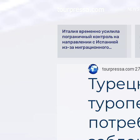
tourpressa.com
NEWS
Италия временно усилила
пограничный контроль на
направлении с Испанией
из-за миграционного
кризиса
tourpressa.com
27
Турец
туроп
потре