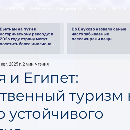
В РОССИИ
За Рубежом
tourpressa TV
AVIA
IT
HOTELS
Вьетнам на пути к
Во Внуково назвали самые
историческому рекорду: в
часто забываемые
2026 году страну могут
пассажирами вещи
посетить более миллиона
российских туристов
 авг. 2025 г.
2 мин. чтения
 и Египет:
ственный туризм 
р устойчивого