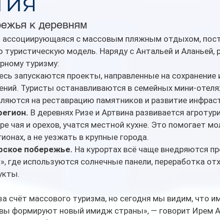
тия
ережья к деревням
о ассоциирующаяся с массовым пляжным отдыхом, пост
туристическую модель. Наряду с Антальей и Аланьей, р
урному туризму:
есь запускаются проекты, направленные на сохранение 
ений. Туристы останавливаются в семейных мини-отеля
вляются на реставрацию памятников и развитие инфрас
регион.
 В деревнях Ризе и Артвина развивается агротури
ре чая и орехов, учатся местной кухне. Это помогает м
ионах, а не уезжать в крупные города.
ское побережье.
 На курортах всё чаще внедряются п
», где используются солнечные панели, переработка отх
укты.
за счёт массового туризма, но сегодня мы видим, что и
вы формируют новый имидж страны», — говорит Ирем Ат