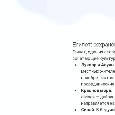
Египет: сохран
Египет, один из ста
сочетающие культур
Луксор и Асуан.
местных жителей
приобретают изд
посреднические 
Красное море.
 
diving» — дайви
направляется на
Синай.
 В бедуи