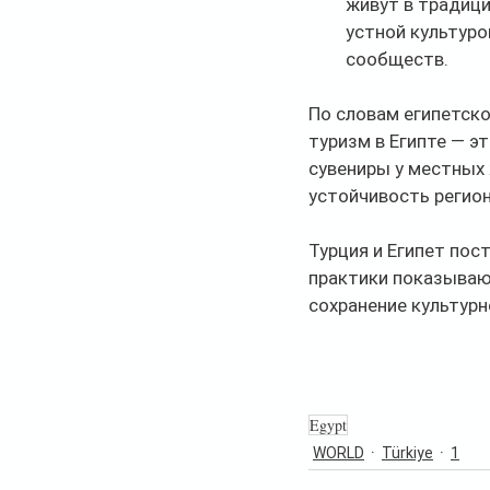
живут в традици
устной культуро
сообществ.
По словам египетск
туризм в Египте — э
сувениры у местных 
устойчивость регион
Турция и Египет пос
практики показывают
сохранение культурн
Egypt
WORLD
Türkiye
1