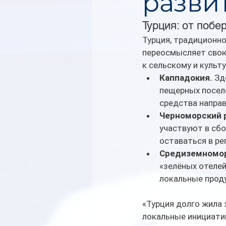
разви
Турция: от поб
Турция, традиционн
переосмысляет свою 
к сельскому и культ
Каппадокия.
 Зд
пещерных посел
средства напра
Черноморский 
участвуют в сбо
оставаться в рег
Средиземномор
«зелёных отелей
локальные прод
«Турция долго жила 
локальные инициати