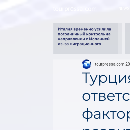
tourpressa.com
NEWS
Италия временно усилила
пограничный контроль на
направлении с Испанией
из-за миграционного
кризиса
tourpressa.com
20
Турция
ответ
факто