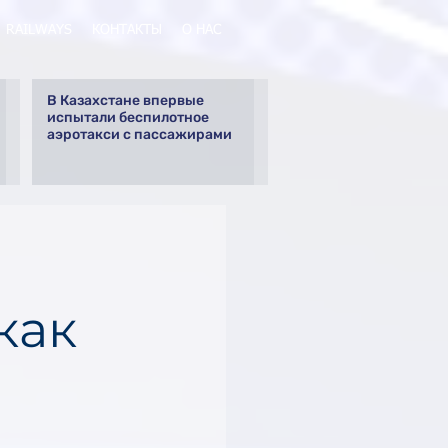
RAILWAYS
КОНТАКТЫ
О НАС
В Казахстане впервые
испытали беспилотное
аэротакси с пассажирами
как