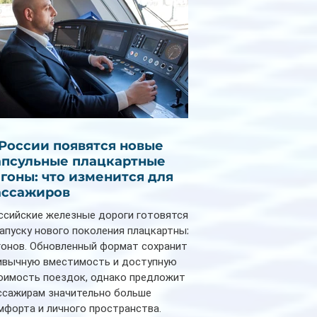
 России появятся новые
апсульные плацкартные
агоны: что изменится для
ассажиров
ссийские железные дороги готовятся
запуску нового поколения плацкартных
гонов. Обновленный формат сохранит
ивычную вместимость и доступную
оимость поездок, однако предложит
ссажирам значительно больше
мфорта и личного пространства.