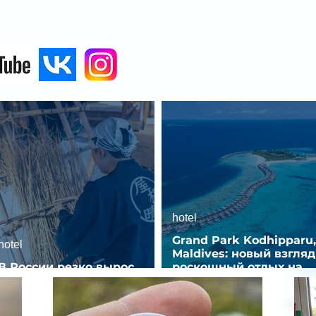
hotel
Grand Park Kodhipparu,
hotel
Maldives: новый взгляд
В России резко вырос
роскошный отдых на
спрос на отели без звезд
Мальдивах