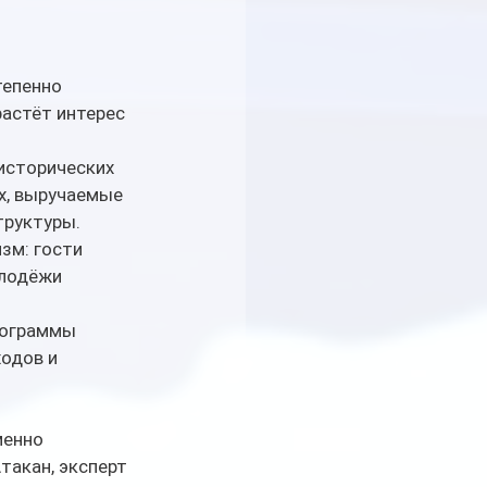
епенно 
астёт интерес 
исторических 
х, выручаемые 
труктуры.
зм: гости 
олодёжи 
рограммы 
одов и 
менно 
акан, эксперт 