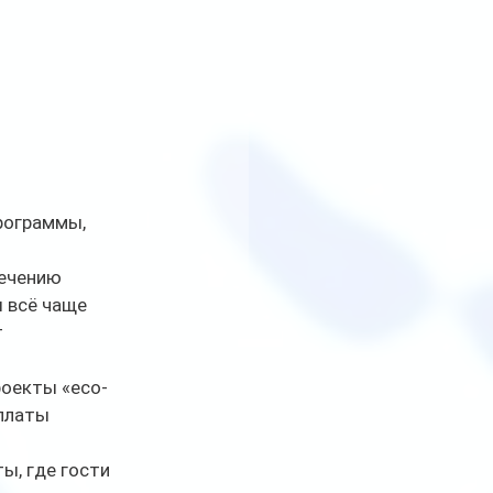
рограммы, 
ечению 
 всё чаще 
 
роекты «eco-
платы 
, где гости 