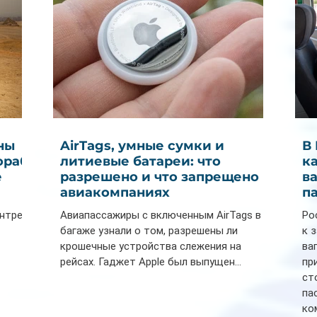
ны
AirTags, умные сумки и
В
ораб
литиевые батареи: что
к
е
разрешено и что запрещено в
в
авиакомпаниях
п
ентре
Авиапассажиры с включенным AirTags в
Ро
багаже узнали о том, разрешены ли
к 
крошечные устройства слежения на
ва
рейсах. Гаджет Apple был выпущен...
пр
ст
па
ко