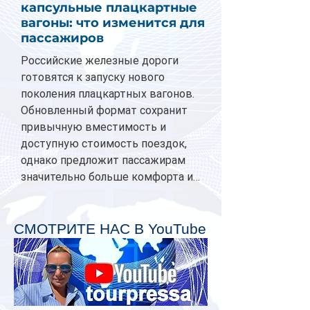
капсульные плацкартные
вагоны: что изменится для
пассажиров
Российские железные дороги
готовятся к запуску нового
поколения плацкартных вагонов.
Обновленный формат сохранит
привычную вместимость и
доступную стоимость поездок,
однако предложит пассажирам
значительно больше комфорта и
личного пространства. Серийное
производство новых вагонов
планируется начать в 2027 году.
СМОТРИТЕ НАС В YouTube
Одним из главных нововведений
станут индивидуальные шторки у
каждого спального места. Они
позволят пассажирам закрыть свою
полку во время сна или отдыха,