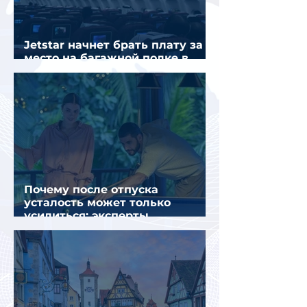
Jetstar начнет брать плату за
место на багажной полке в
салоне самолета
Почему после отпуска
усталость может только
усилиться: эксперты
объяснили причины