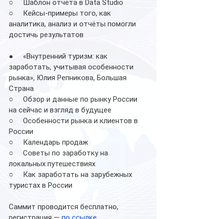
○     Шаблон отчёта в Data Studio
○     Кейсы-примеры того, как 
аналитика, анализ и отчёты помогли 
достичь результатов
●     «Внутренний туризм: как 
заработать, учитывая особенности 
рынка», Юлия Репникова, Большая 
Страна
○     Обзор и данные по рынку России 
на сейчас и взгляд в будущее
○     Особенности рынка и клиентов в 
России
○     Календарь продаж
○     Советы по заработку на 
локальных путешествиях
○     Как заработать на зарубежных 
туристах в России
Саммит проводится бесплатно, 
регистрация — 
по ссылке
.