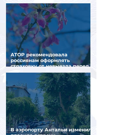
получения виз в Грецию
АТОР рекомендовала
россиянам оформлять
страховку от невыезда перед
поездкой в Грецию
В аэропорту Антальи изменили