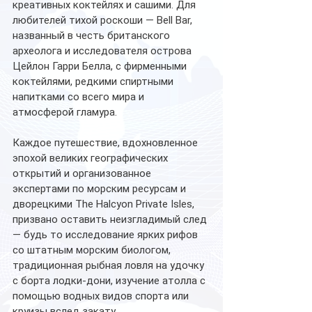
креативных коктейлях и сашими. Для 
любителей тихой роскоши — Bell Bar, 
названный в честь британского 
археолога и исследователя острова 
Цейлон Гарри Белла, с фирменными 
коктейлями, редкими спиртными 
напитками со всего мира и 
атмосферой гламура.
Каждое путешествие, вдохновленное 
эпохой великих географических 
открытий и организованное 
экспертами по морским ресурсам и 
дворецкими The Halcyon Private Isles, 
призвано оставить неизгладимый след 
— будь то исследование ярких рифов 
со штатным морским биологом, 
традиционная рыбная ловля на удочку 
с борта лодки-дони, изучение атолла с 
помощью водных видов спорта или 
круизы вслед закату. 