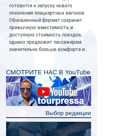
готовятся к запуску нового
поколения плацкартных вагонов.
Обновленный формат сохранит
привычную вместимость и
доступную стоимость поездок,
однако предложит пассажирам
значительно больше комфорта и
личного пространства. Серийное
производство новых вагонов
планируется начать в 2027 году.
СМОТРИТЕ НАС В YouTube
Одним из главных нововведений
станут индивидуальные шторки у
каждого спального места. Они
позволят пассажирам закрыть свою
полку во время сна или отдыха,
Выбор редакции
создав ощуще