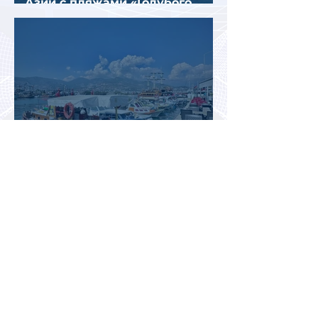
Азии с пляжами «Голубого
флага»
Таксисты Аланьи
проголосовали против Uber и
Yandex Go
Вьетнам: туристические
компании расширяют