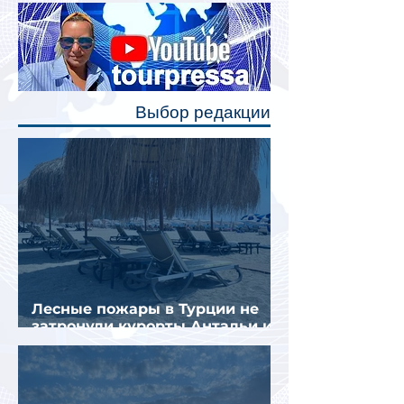
Одним из главных нововведений
станут индивидуальные шторки у
каждого спального места. Они
позволят пассажирам закрыть свою
полку во время сна или отдыха,
Выбор редакции
создав ощуще
Лесные пожары в Турции не
затронули курорты Антальи и
Муглы