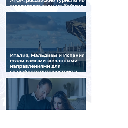
АТОР: российские туристы не
аннулируют туры на Хайнань
из-за тайфуна «Дельфин»
Италия, Мальдивы и Испания
стали самыми желанными
направлениями для
свадебного путешествия у
россиян