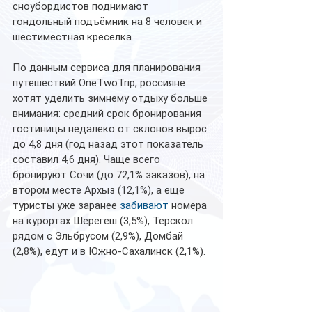
сноубордистов поднимают 
гондольный подъёмник на 8 человек и 
шестиместная креселка. 
По данным сервиса для планирования 
путешествий OneTwoTrip, россияне 
хотят уделить зимнему отдыху больше 
внимания: средний срок бронирования 
гостиницы недалеко от склонов вырос 
до 4,8 дня (год назад этот показатель 
составил 4,6 дня). Чаще всего 
бронируют Сочи (до 72,1% заказов), на 
втором месте Архыз (12,1%), а еще 
туристы уже заранее 
забивают
 номера 
на курортах Шерегеш (3,5%), Терскол 
рядом с Эльбрусом (2,9%), Домбай 
(2,8%), едут и в Южно-Сахалинск (2,1%).