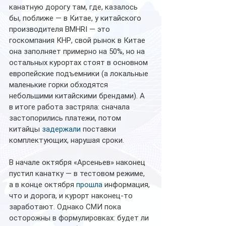
канатную дорогу там, где, казалось 
бы, поближе — в Китае, у китайского 
производителя BMHRI — это 
госкомпания КНР, свой рынок в Китае 
она заполняет примерно на 50%, но на 
остальных курортах стоят в основном 
европейские подъемники (а локальные 
маленькие горки обходятся 
небольшими китайскими брендами). А 
в итоге работа застряла: сначала 
застопорились платежи, потом 
китайцы 
задержали
 поставки 
комплектующих, нарушая сроки. 
В начале октября «Арсеньев» наконец 
пустил канатку — в тестовом режиме, 
а в конце октября 
прошла
 информация, 
что и дорога, и курорт наконец-то 
заработают. Однако СМИ пока 
осторожны в формулировках: будет ли 