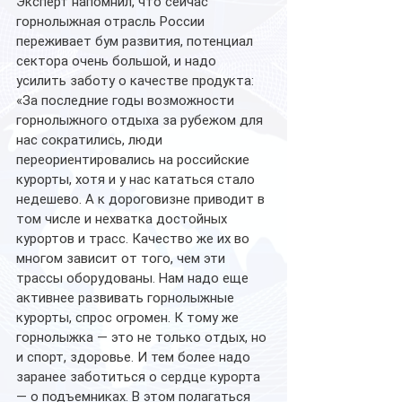
Эксперт напомнил, что сейчас 
горнолыжная отрасль России 
переживает бум развития, потенциал 
сектора очень большой, и надо 
усилить заботу о качестве продукта: 
«За последние годы возможности 
горнолыжного отдыха за рубежом для 
нас сократились, люди 
переориентировались на российские 
курорты, хотя и у нас кататься стало 
недешево. А к дороговизне приводит в 
том числе и нехватка достойных 
курортов и трасс. Качество же их во 
многом зависит от того, чем эти 
трассы оборудованы. Нам надо еще 
активнее развивать горнолыжные 
курорты, спрос огромен. К тому же 
горнолыжка — это не только отдых, но 
и спорт, здоровье. И тем более надо 
заранее заботиться о сердце курорта 
— о подъемниках. В этом полагаться 