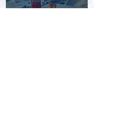
Цены производителей в
гостиничном и ресторанном
секторе Турции за год выросли
почти на 32%
Турция рискует завершить
туристический сезон ниже
ожиданий из-за роста цен и
снижения спроса