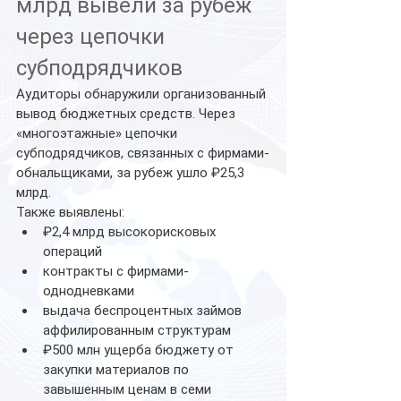
млрд вывели за рубеж 
через цепочки 
субподрядчиков
Аудиторы обнаружили организованный 
вывод бюджетных средств. Через 
«многоэтажные» цепочки 
субподрядчиков, связанных с фирмами-
обнальщиками, за рубеж ушло ₽25,3 
млрд.
Также выявлены:
₽2,4 млрд высокорисковых 
операций
контракты с фирмами-
однодневками
выдача беспроцентных займов 
аффилированным структурам
₽500 млн ущерба бюджету от 
закупки материалов по 
завышенным ценам в семи 