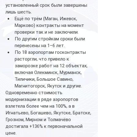
установленный срок были завершены 
лишь шесть.
Ещё по трём (Маган, Ижевск, 
Марково) контракты на момент 
проверки так и не заключили.
По другим стройкам сроки были 
перенесены на 1–6 лет.
По 18 аэропортам госконтракты 
расторгли, что привело к 
заморозке работ на 12 объектах, 
включая Олекминск, Мурманск, 
Тиличики, Большое Савино, 
Магнитогорск, Якутск и другие.
Одновременно стоимость 
модернизации в ряде аэропортов 
взлетела более чем на 100%, а в 
Игнатьево, Богашево, Якутске, Братске, 
Грозном, Мирном и Толмачёво 
достигала +136% к первоначальной 
цене.