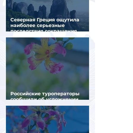
Северная Греция ощутила
наиболее серьезные
последствия сокращения
турпотока из России
Российские туроператоры
сообщили об усложнении
получения виз в Грецию