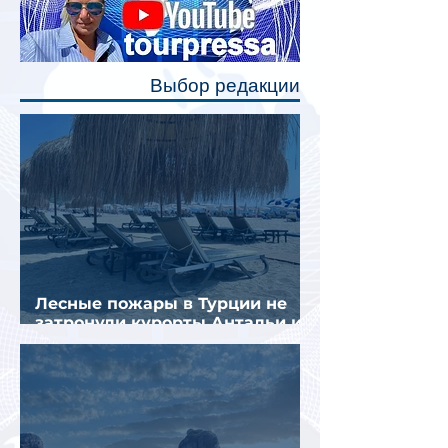
каждого спального места. Они
позволят пассажирам закрыть свою
полку во время сна или отдыха,
Выбор редакции
создав ощуще
Лесные пожары в Турции не
затронули курорты Антальи и
Муглы