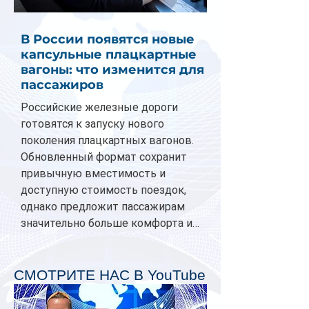
В России появятся новые
капсульные плацкартные
вагоны: что изменится для
пассажиров
Российские железные дороги
готовятся к запуску нового
поколения плацкартных вагонов.
Обновленный формат сохранит
привычную вместимость и
доступную стоимость поездок,
однако предложит пассажирам
значительно больше комфорта и
личного пространства. Серийное
производство новых вагонов
планируется начать в 2027 году.
СМОТРИТЕ НАС В YouTube
Одним из главных нововведений
станут индивидуальные шторки у