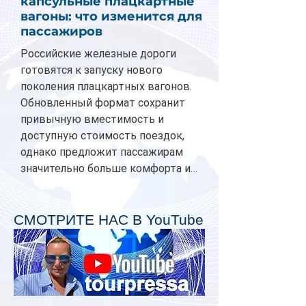
капсульные плацкартные
вагоны: что изменится для
пассажиров
Российские железные дороги
готовятся к запуску нового
поколения плацкартных вагонов.
Обновленный формат сохранит
привычную вместимость и
доступную стоимость поездок,
однако предложит пассажирам
значительно больше комфорта и
личного пространства. Серийное
производство новых вагонов
планируется начать в 2027 году.
СМОТРИТЕ НАС В YouTube
Одним из главных нововведений
станут индивидуальные шторки у
каждого спального места. Они
позволят пассажирам закрыть свою
полку во время сна или отдыха,