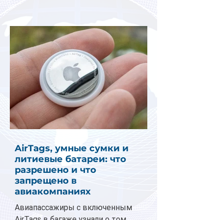
AirTags, умные сумки и
литиевые батареи: что
разрешено и что
запрещено в
авиакомпаниях
Авиапассажиры с включенным
AirTags в багаже узнали о том,