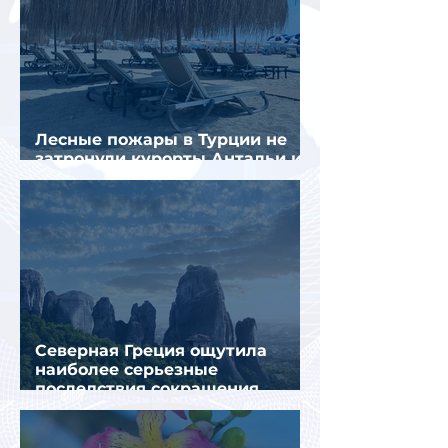
Лесные пожары в Турции не
затронули курорты Антальи и
Муглы
Северная Греция ощутила
наиболее серьезные
последствия сокращения
турпотока из России