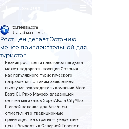
tourpressa.com
tourpressa.com
9 апр.
2 мин. чтения
Рост цен делает Эстонию
менее привлекательной для
туристов
Резкий рост цен и налоговой нагрузки 
может подорвать позиции Эстония 
как популярного туристического 
направления. С таким заявлением 
выступил руководитель компании Aldar 
Eesti OÜ Рихо Маурер, владеющей 
сетями магазинов SuperAlko и CityAlko.
В своей колонке для Ärileht он 
отметил, что традиционные 
преимущества страны — умеренные 
цены, близость к Северной Европе и 