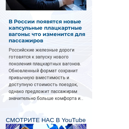
В России появятся новые
капсульные плацкартные
вагоны: что изменится для
пассажиров
Российские железные дороги
готовятся к запуску нового
поколения плацкартных вагонов.
Обновленный формат сохранит
привычную вместимость и
доступную стоимость поездок,
однако предложит пассажирам
значительно больше комфорта и
личного пространства. Серийное
производство новых вагонов
планируется начать в 2027 году.
СМОТРИТЕ НАС В YouTube
Одним из главных нововведений