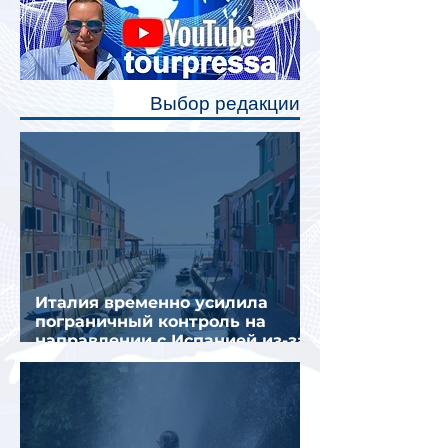
станут индивидуальные шторки у
каждого спального места. Они
позволят пассажирам закрыть свою
полку во время сна или отдыха,
Выбор редакции
создав ощуще
Италия временно усилила
пограничный контроль на
направлении с Испанией из-за
миграционного кризиса