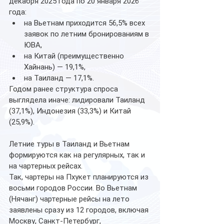
декабря 2025 года по 20 января 2026 
года:
на Вьетнам приходится 56,5% всех 
заявок по летним бронированиям в 
ЮВА,
на Китай (преимущественно 
Хайнань) — 19,1%,
на Таиланд — 17,1%.
Годом ранее структура спроса 
выглядела иначе: лидировали Таиланд 
(37,1%), Индонезия (33,3%) и Китай 
(25,9%).
Летние туры в Таиланд и Вьетнам 
формируются как на регулярных, так и 
на чартерных рейсах. 
Так, чартеры на Пхукет планируются из 
восьми городов России. Во Вьетнам 
(Нячанг) чартерные рейсы на лето 
заявлены сразу из 12 городов, включая 
Москву, Санкт-Петербург, 