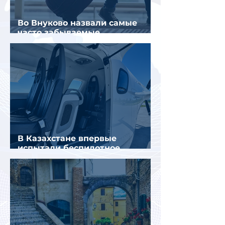
Во Внуково назвали самые
часто забываемые
пассажирами вещи
В Казахстане впервые
испытали беспилотное
аэротакси с пассажирами