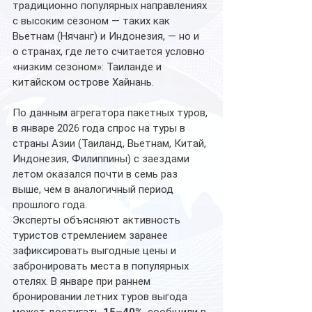
традиционно популярных направлениях 
с высоким сезоном — таких как 
Вьетнам (Нячанг) и Индонезия, — но и 
о странах, где лето считается условно 
«низким сезоном»: Таиланде и 
китайском острове Хайнань.
По данным агрегатора пакетных туров, 
в январе 2026 года спрос на туры в 
страны Азии (Таиланд, Вьетнам, Китай, 
Индонезия, Филиппины) с заездами 
летом оказался почти в семь раз 
выше, чем в аналогичный период 
прошлого года.
Эксперты объясняют активность 
туристов стремлением заранее 
зафиксировать выгодные цены и 
забронировать места в популярных 
отелях. В январе при раннем 
бронировании летних туров выгода 
может достигать 
15–40%
, сообщили в 