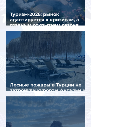
Туризм-2026: рынок
адаптируется к кризисам, а
главным открытием сезона
стал Вьетнам
Лесные пожары в Турции не
затронули курорты Антальи и
Муглы