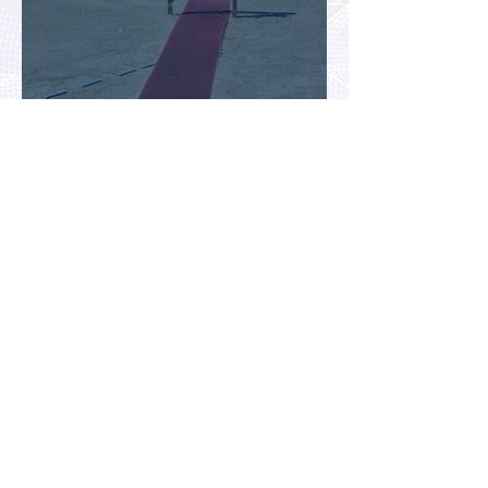
Доходы туристической отрасли
Турции снизились на 2,6% во
втором квартале 2026 года
АТОР: аномальная жара не
снизила интерес россиян к
летнему отдыху в Европе