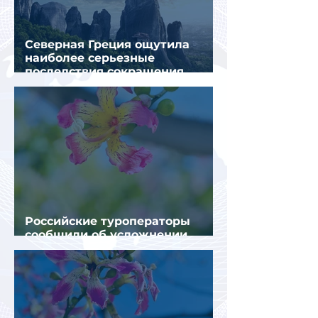
Северная Греция ощутила
наиболее серьезные
последствия сокращения
турпотока из России
Российские туроператоры
сообщили об усложнении
получения виз в Грецию