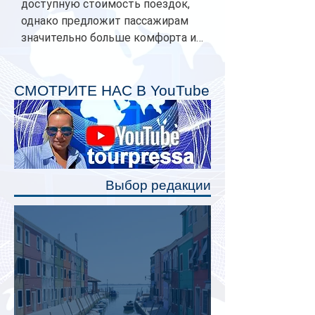
доступную стоимость поездок,
однако предложит пассажирам
значительно больше комфорта и
личного пространства. Серийное
производство новых вагонов
планируется начать в 2027 году.
СМОТРИТЕ НАС В YouTube
Одним из главных нововведений
станут индивидуальные шторки у
каждого спального места. Они
позволят пассажирам закрыть свою
полку во время сна или отдыха,
Выбор редакции
создав ощуще