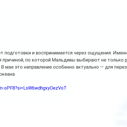
т подготовки и воспринимается через ощущения. Именн
 причиной, по которой Мальдивы выбирают не только р
. В мае это направление особенно актуально — для перез
океана.
ed7n-oPF8?si=LsW6wdhgxyOezVoT