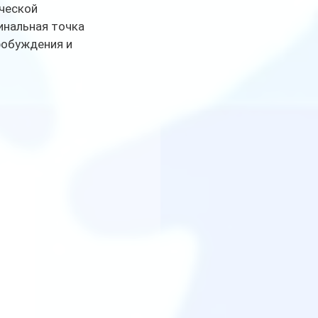
ческой 
инальная точка 
робуждения и 