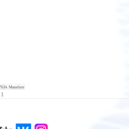
WS
JA Manafaru
1