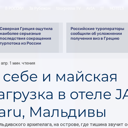
В РОССИИ
За Рубежом
tourpressa TV
AVIA
IT
HOTELS
Северная Греция ощутила
Российские туроператоры
наиболее серьезные
сообщили об усложнении
последствия сокращения
получения виз в Грецию
турпотока из России
 апр.
1 мин. чтения
 себе и майская
грузка в отеле J
aru, Мальдивы
льдивского архипелага, на острове, где тишина звучит о