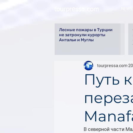
tourpressa.com
NEWS
Лесные пожары в Турции
не затронули курорты
Антальи и Муглы
tourpressa.com
20
Путь к
переза
Manaf
В северной части Ма