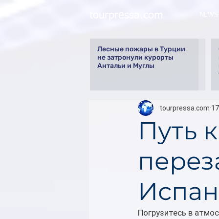
tourpressa.com
NEWS
Лесные пожары в Турции
не затронули курорты
Антальи и Муглы
tourpressa.com
17
Путь 
перез
Испа
Погрузитесь в атмос