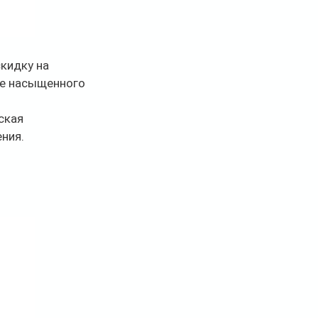
кидку на 
ле насыщенного 
 
ская 
ния.