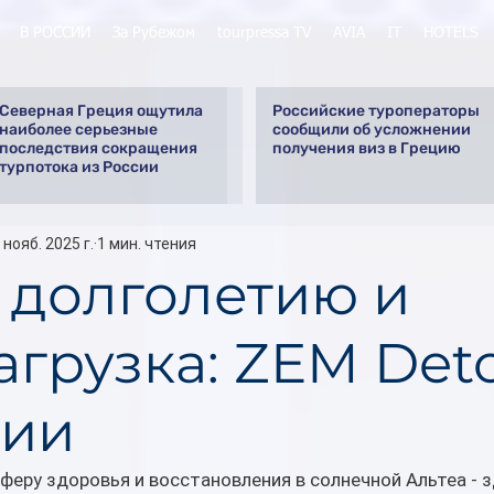
В РОССИИ
За Рубежом
tourpressa TV
AVIA
IT
HOTELS
Северная Греция ощутила
Российские туроператоры
наиболее серьезные
сообщили об усложнении
последствия сокращения
получения виз в Грецию
турпотока из России
 нояб. 2025 г.
1 мин. чтения
к долголетию и
агрузка: ZEM Deto
нии
феру здоровья и восстановления в солнечной Альтеа - зд