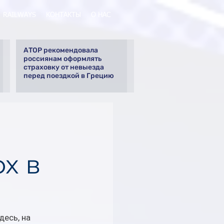
RAILWAYS
КОНТАКТЫ
О НАС
АТОР рекомендовала
россиянам оформлять
страховку от невыезда
перед поездкой в Грецию
x в
есь, на 