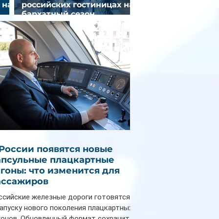
 на
российских гостиницах на
бархатный сезон
снизилась на 9%
 России появятся новые
апсульные плацкартные
агоны: что изменится для
ассажиров
ссийские железные дороги готовятся
запуску нового поколения плацкартных
гонов. Обновленный формат сохранит