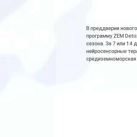
В преддверии нового
программу ZEM Detox
сезона. За 7 или 14 
нейросенсорные тера
средиземноморская 