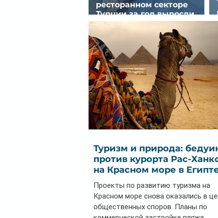
ресторанном секторе
Турции за год выросли
почти на 32%
Туризм и природа: бедуи
против курорта Рас-Ханк
на Красном море в Египт
Проекты по развитию туризма на
Красном море снова оказались в ц
общественных споров. Планы по
коммерческой застройке пляжа...