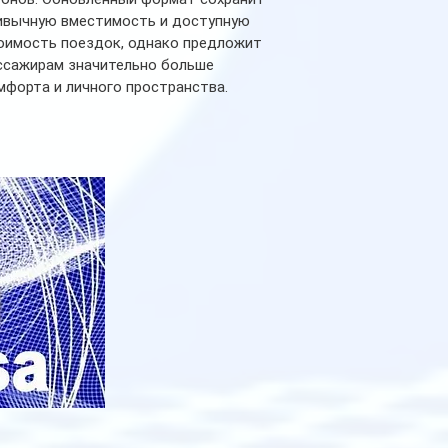
ивычную вместимость и доступную
оимость поездок, однако предложит
ссажирам значительно больше
мфорта и личного пространства.
рийное производство новых вагонов
анируется начать в 2027 году. Одним из
авных нововведений станут
дивидуальные шторки у каждого
ального места. Они позволят
ссажирам закрыть свою полку во
емя сна или отдыха, создав ощуще