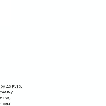
ро до Куто, 
грамму 
овой, 
вашим 