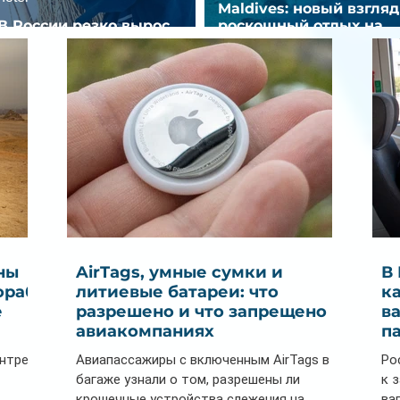
Maldives: новый взгляд
В России резко вырос
роскошный отдых на
спрос на отели без звезд
Мальдивах
ны
AirTags, умные сумки и
В
ораб
литиевые батареи: что
к
е
разрешено и что запрещено в
в
авиакомпаниях
п
ентре
Авиапассажиры с включенным AirTags в
Ро
багаже узнали о том, разрешены ли
к 
крошечные устройства слежения на
ва