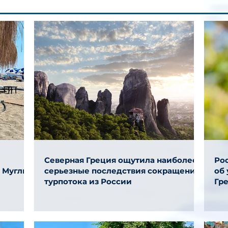
Северная Греция ощутила наиболее
Ро
и Муглы
серьезные последствия сокращения
об
турпотока из России
Гр