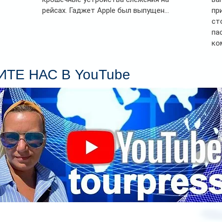
рейсах. Гаджет Apple был выпущен...
пр
ст
па
ко
Се
пл
ТЕ НАС В YouTube
гл
ин
сп
па
вр