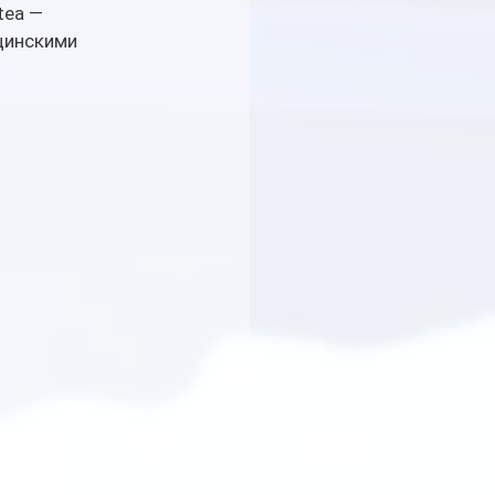
ea — 
цинскими 