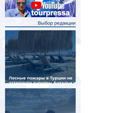
станут индивидуальные шторки у
каждого спального места. Они
позволят пассажирам закрыть свою
полку во время сна или отдыха,
Выбор редакции
создав ощуще
Лесные пожары в Турции не
затронули курорты Антальи и
Муглы