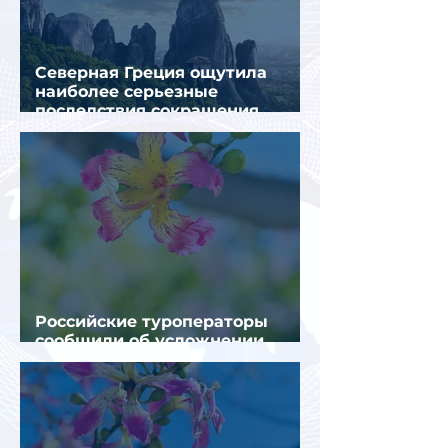
Северная Греция ощутила
наиболее серьезные
последствия сокращения
турпотока из России
Российские туроператоры
сообщили об усложнении
получения виз в Грецию