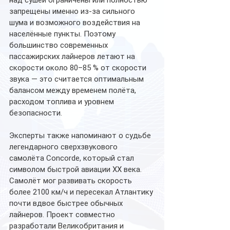
над сушей ограничены или полностью 
запрещены именно из-за сильного 
шума и возможного воздействия на 
населённые пункты. Поэтому 
большинство современных 
пассажирских лайнеров летают на 
скорости около 80–85 % от скорости 
звука — это считается оптимальным 
балансом между временем полёта, 
расходом топлива и уровнем 
безопасности.
Эксперты также напоминают о судьбе 
легендарного сверхзвукового 
самолёта Concorde, который стал 
символом быстрой авиации XX века. 
Самолёт мог развивать скорость 
более 2100 км/ч и пересекал Атлантику 
почти вдвое быстрее обычных 
лайнеров. Проект совместно 
разработали Великобритания и 