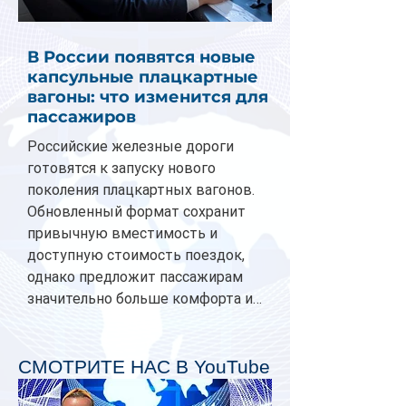
В России появятся новые
капсульные плацкартные
вагоны: что изменится для
пассажиров
Российские железные дороги
готовятся к запуску нового
поколения плацкартных вагонов.
Обновленный формат сохранит
привычную вместимость и
доступную стоимость поездок,
однако предложит пассажирам
значительно больше комфорта и
личного пространства. Серийное
производство новых вагонов
планируется начать в 2027 году.
СМОТРИТЕ НАС В YouTube
Одним из главных нововведений