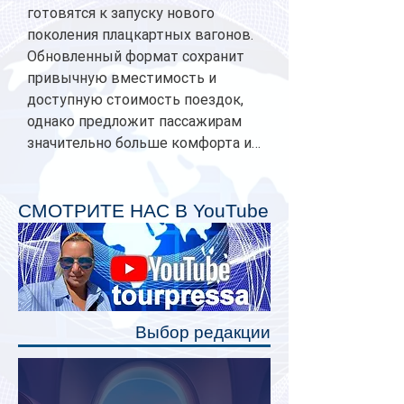
готовятся к запуску нового
поколения плацкартных вагонов.
Обновленный формат сохранит
привычную вместимость и
доступную стоимость поездок,
однако предложит пассажирам
значительно больше комфорта и
личного пространства. Серийное
производство новых вагонов
планируется начать в 2027 году.
СМОТРИТЕ НАС В YouTube
Одним из главных нововведений
станут индивидуальные шторки у
каждого спального места. Они
позволят пассажирам закрыть свою
полку во время сна или отдыха,
Выбор редакции
создав ощуще