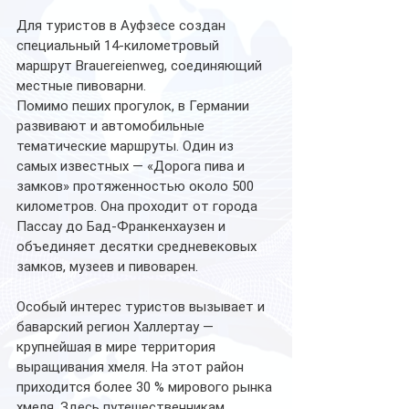
Для туристов в Ауфзесе создан 
специальный 14-километровый 
маршрут Brauereienweg, соединяющий 
местные пивоварни.
Помимо пеших прогулок, в Германии 
развивают и автомобильные 
тематические маршруты. Один из 
самых известных — «Дорога пива и 
замков» протяженностью около 500 
километров. Она проходит от города 
Пассау до Бад-Франкенхаузен и 
объединяет десятки средневековых 
замков, музеев и пивоварен.
Особый интерес туристов вызывает и 
баварский регион Халлертау — 
крупнейшая в мире территория 
выращивания хмеля. На этот район 
приходится более 30 % мирового рынка 
хмеля. Здесь путешественникам 