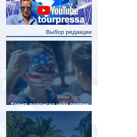
станут индивидуальные шторки у
каждого спального места. Они
позволят пассажирам закрыть свою
полку во время сна или отдыха,
Выбор редакции
создав ощуще
Трамп подписал указ против
«родильного туризма» в США