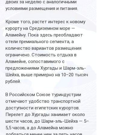
двоих за неделю с аналогичными 
условиями размещения и питания.
Кроме того, растет интерес к новому 
курорту на Средиземном море — 
Аламейну. Пока здесь преобладают 
отели премиального сегмента, а 
количество вариантов размещения 
ограничено. Стоимость отдыха в 
Аламейне, сопоставимого с 
предложениями Хургады и Шарм-эль-
Шейха, выше примерно на 10–20 тысяч 
рублей.
В Российском Союзе туриндустрии 
отмечают удобство транспортной 
доступности египетских курортов. 
Перелет до Хургады занимает около 
шести часов, до Шарм-эль-Шейха — 5–
5,5 часов, а до Аламейна можно 
добраться менее чем за пять часов 