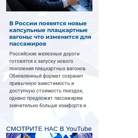
В России появятся новые
капсульные плацкартные
вагоны: что изменится для
пассажиров
Российские железные дороги
готовятся к запуску нового
поколения плацкартных вагонов.
Обновленный формат сохранит
привычную вместимость и
доступную стоимость поездок,
однако предложит пассажирам
значительно больше комфорта и
личного пространства. Серийное
производство новых вагонов
планируется начать в 2027 году.
СМОТРИТЕ НАС В YouTube
Одним из главных нововведений