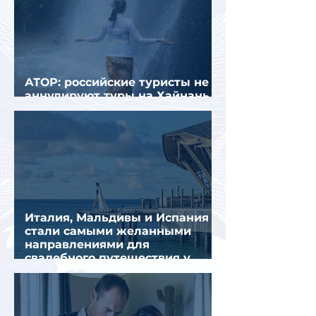
АТОР: российские туристы не
аннулируют туры на Хайнань
из-за тайфуна «Дельфин»
Италия, Мальдивы и Испания
стали самыми желанными
направлениями для
свадебного путешествия у
россиян