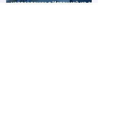
направлении с Испанией из-за
миграционного кризиса
Вьетнам на пути к
историческому рекорду: в 2026
году страну могут посетить
более миллиона российских
туристов