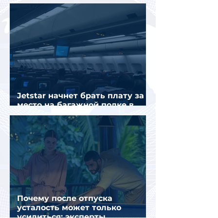
отключать
Jetstar начнет брать плату за
место на багажной полке в
салоне самолета
Почему после отпуска
усталость может только
усилиться: эксперты