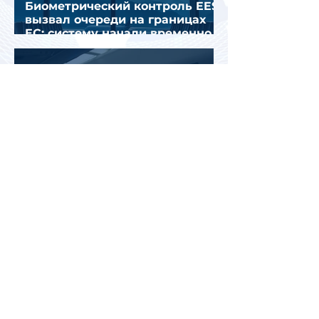
Биометрический контроль EES
вызвал очереди на границах
ЕС: систему начали временно
отключать
Jetstar начнет брать плату за
место на багажной полке в
салоне самолета