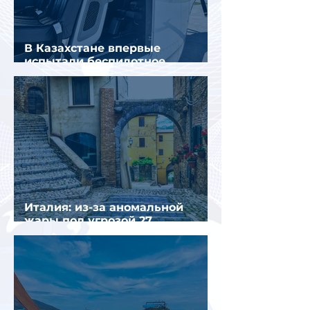
В Казахстане впервые
испытали беспилотное
аэротакси с пассажирами
Италия: из-за аномальной
жары под угрозой 27
крупнейших городов