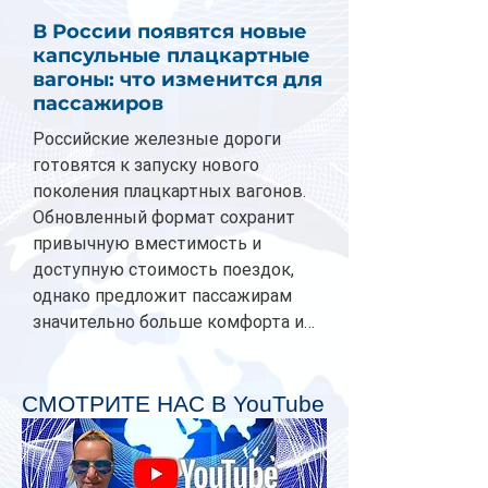
В России появятся новые
капсульные плацкартные
вагоны: что изменится для
пассажиров
Российские железные дороги
готовятся к запуску нового
поколения плацкартных вагонов.
Обновленный формат сохранит
привычную вместимость и
доступную стоимость поездок,
однако предложит пассажирам
значительно больше комфорта и
личного пространства. Серийное
производство новых вагонов
планируется начать в 2027 году.
СМОТРИТЕ НАС В YouTube
Одним из главных нововведений
станут индивидуальные шторки у
каждого спального места. Они