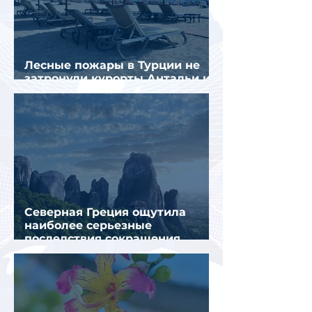
Лесные пожары в Турции не
затронули курорты Антальи и
Муглы
Северная Греция ощутила
наиболее серьезные
последствия сокращения
турпотока из России