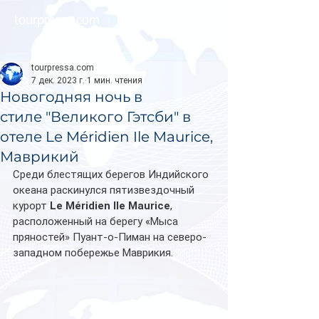
tourpressa.com
tourpressa.com
7 дек. 2023 г.
1 мин. чтения
Новогодняя ночь в
стиле "Великого Гэтсби" в
отеле Le Méridien Ile Maurice,
Маврикий
Среди блестящих берегов Индийского 
океана раскинулся пятизвездочный 
курорт 
Le Méridien Ile Maurice
, 
расположенный на берегу «Мыса 
пряностей» Пуант-о-Пиман на северо-
западном побережье Маврикия. 