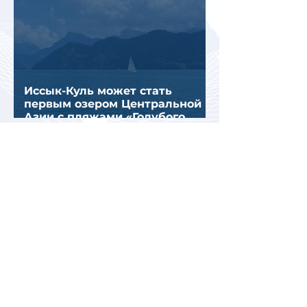
Иссык-Куль может стать
первым озером Центральной
Азии с пляжами «Голубого
флага»
Таксисты Аланьи
проголосовали против Uber и
Yandex Go