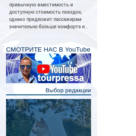
привычную вместимость и
доступную стоимость поездок,
однако предложит пассажирам
значительно больше комфорта и
личного пространства. Серийное
производство новых вагонов
планируется начать в 2027 году.
СМОТРИТЕ НАС В YouTube
Одним из главных нововведений
станут индивидуальные шторки у
каждого спального места. Они
позволят пассажирам закрыть свою
полку во время сна или отдыха,
Выбор редакции
создав ощуще