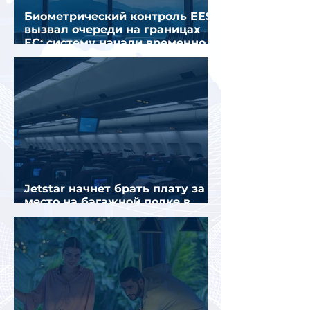
Биометрический контроль EES
вызвал очереди на границах
ЕС: систему начали временно
отключать
Jetstar начнет брать плату за
место на багажной полке в
салоне самолета