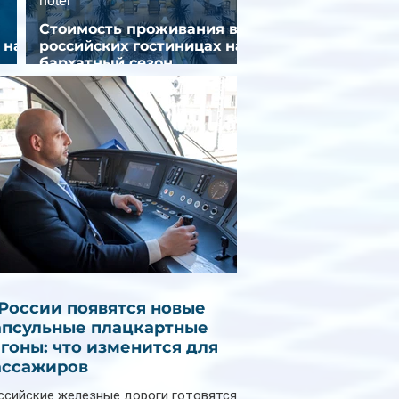
hotel
Стоимость проживания в
 на
российских гостиницах на
бархатный сезон
снизилась на 9%
 России появятся новые
апсульные плацкартные
агоны: что изменится для
ассажиров
ссийские железные дороги готовятся