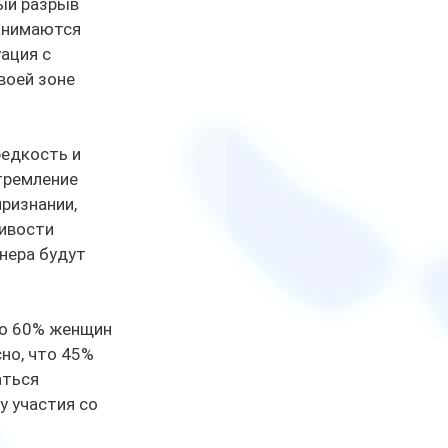
ый разрыв 
анимаются 
ация с 
воей зоне 
едкость и 
тремление 
ризнании, 
ивости 
нера будут 
ло 60% женщин 
но, что 45% 
ться 
 участия со 