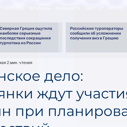
В РОССИИ
За Рубежом
tourpressa TV
AVIA
IT
HOTELS
Северная Греция ощутила
Российские туроператоры
наиболее серьезные
сообщили об усложнении
последствия сокращения
получения виз в Грецию
турпотока из России
мая
2 мин. чтения
нское дело:
янки ждут участи
н при планиров