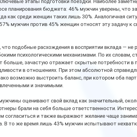
ключевые этапы подготовки поездки. Наиболее заметн
осе планирования бюджета: 46% мужчин уверены, что з
гда как среди женщин таких лишь 30%. Аналогичная ситу
57% мужчин против 45% женщин относят эту задачу к с
 что подобные расхождения в восприятии вклада — не р
бокими психологическими механизмами. По их словам, с
т больше, зачастую отражает скрытые потребности в п
дливости в отношениях. При этом абсолютной справедл
ако возможно выстроить баланс, при котором оба парт
овлеченными и значимыми.
 мужчины оценивают свой вклад как значительный, око
ртнеры брали на себя больше ответственности. Интерес
им согласиться и также выражают желание чаще занима
. В то же время лишь 43% мужчин испытывают нехватку