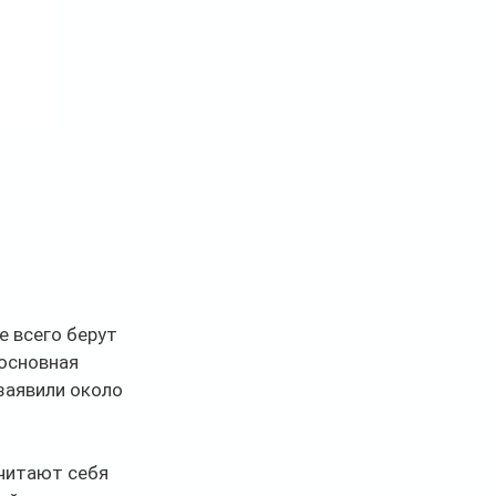
 всего берут 
основная 
заявили около 
читают себя 