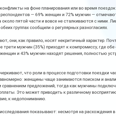
 конфликты на фоне планирования или во время поездок
 респондентов — 69% женщин и 72% мужчин — отмечают
а около пятой части и вовсе не сталкиваются с ними. Л
 обеих группах сообщили о регулярных разногласиях.
ают, они, как правило, носят некритичный характер. Поч
е трети мужчин (35%) приходят к компромиссу, где обе
% женщин и 43% мужчин находят решения, полностью ус
еркивают, что роли в процессе подготовки поездки ча
авномерно: женщины чаще занимаются поиском и анали
и сравнением предложений, тогда как мужчины подключ
 оплаты. Это может приводить к различному восприяти
твие, к недопониманию.
 исследования показывают: несмотря на расхождения в 