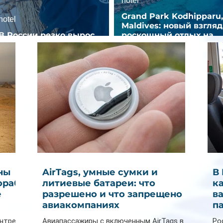
hotel
Grand Park Kodhipparu,
hotel
Maldives: новый взгляд
В России резко вырос
роскошный отдых на
спрос на отели без звезд
Мальдивах
ны
AirTags, умные сумки и
В
ораб
литиевые батареи: что
к
е
разрешено и что запрещено в
в
авиакомпаниях
п
ентре
Авиапассажиры с включенным AirTags в
Ро