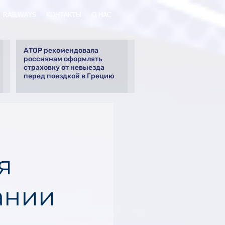
RAILWAYS
КОНТАКТЫ
О НАС
АТОР рекомендовала
россиянам оформлять
страховку от невыезда
перед поездкой в Грецию
я
ании