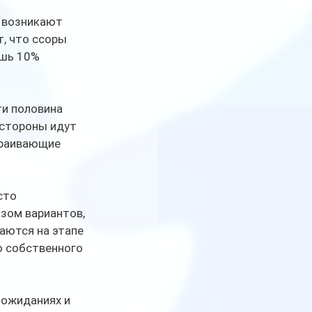
 возникают 
, что ссоры 
ишь 10% 
ти половина 
 стороны идут 
траивающие 
сто 
зом вариантов, 
аются на этапе 
ю собственного 
ожиданиях и 