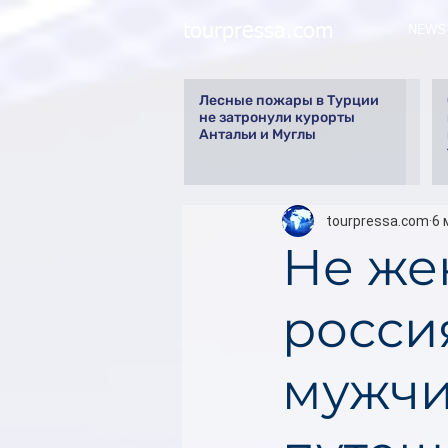
tourpressa.com
NEWS
Лесные пожары в Турции
не затронули курорты
Антальи и Муглы
tourpressa.com
6 
Не же
росси
мужчи