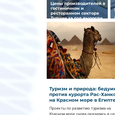
Цены производителей в
гостиничном и
ресторанном секторе
Турции за год выросли
почти на 32%
Туризм и природа: бедуи
против курорта Рас-Ханк
на Красном море в Египт
Проекты по развитию туризма на
Красном море снова оказались в ц