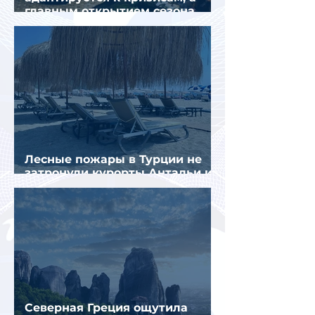
главным открытием сезона
стал Вьетнам
Лесные пожары в Турции не
затронули курорты Антальи и
Муглы
Северная Греция ощутила