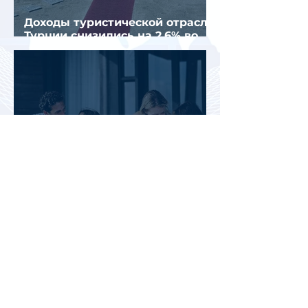
Доходы туристической отрасли
Турции снизились на 2,6% во
втором квартале 2026 года
АТОР: аномальная жара не
снизила интерес россиян к
летнему отдыху в Европе