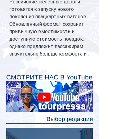
Российские железные дороги
готовятся к запуску нового
поколения плацкартных вагонов.
Обновленный формат сохранит
привычную вместимость и
доступную стоимость поездок,
однако предложит пассажирам
значительно больше комфорта и
личного пространства. Серийное
производство новых вагонов
планируется начать в 2027 году.
СМОТРИТЕ НАС В YouTube
Одним из главных нововведений
станут индивидуальные шторки у
каждого спального места. Они
позволят пассажирам закрыть свою
полку во время сна или отдыха,
Выбор редакции
создав ощуще