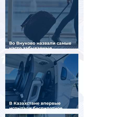
Во Внуково назвали самые
часто забываемые
пассажирами вещи
В Казахстане впервые
испытали беспилотное
аэротакси с пассажирами