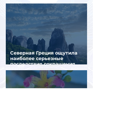
Муглы
Северная Греция ощутила
наиболее серьезные
последствия сокращения
турпотока из России
Российские туроператоры