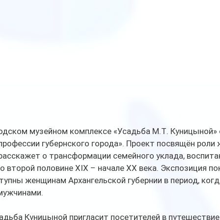
родском музейном комплексе «Усадьба М.Т. Куницыной» 
профессии губернского города». Проект посвящён роли 
расскажет о трансформации семейного уклада, воспитан
о второй половине XIX – начале XX века. Экспозиция по
упны женщинам Архангельской губернии в период, когда
 мужчинами.
садьба Куницыной пригласит посетителей в путешествие 