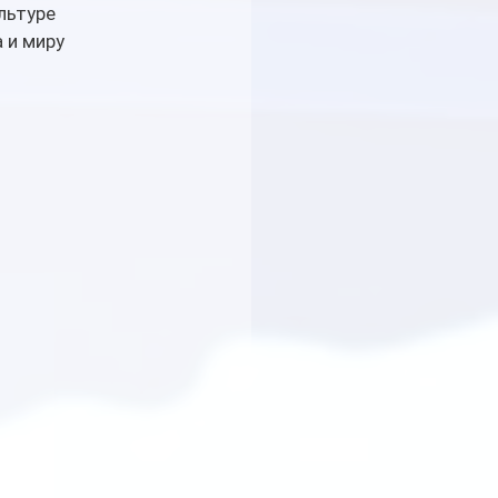
льтуре 
 и миру 