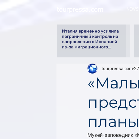
tourpressa.com
NEWS
Италия временно усилила
пограничный контроль на
направлении с Испанией
из-за миграционного
кризиса
tourpressa.com
27
«Малы
предс
планы
Музей-заповедник «