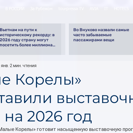
В РОССИИ
За Рубежом
tourpressa TV
AVIA
IT
HOTELS
Вьетнам на пути к
Во Внуково назвали самые
историческому рекорду: в
часто забываемые
2026 году страну могут
пассажирами вещи
посетить более миллиона
российских туристов
 янв.
2 мин. чтения
е Корелы»
тавили выставоч
 на 2026 год
Малые Корелы» готовит насыщенную выставочную прог