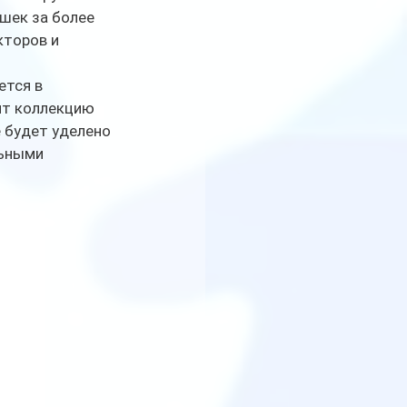
шек за более 
кторов и 
тся в 
ит коллекцию 
 будет уделено 
ьными 