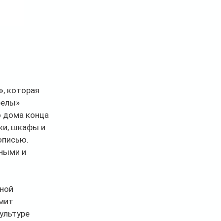
, которая 
релы» 
 дома конца 
ки, шкафы и 
писью. 
ными и 
ной 
мит 
ультуре 