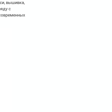
и, вышивка, 
яду с 
современных 