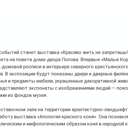
обытий станет выставка «Красиво жить не запретишь!»
лета на повети дома-двора Попова. Впервые «Малые Ко
 домовой росписи в интерьере северного крестьянского
ов. В экспозиции будут показаны двери и дверные филён
чья и предметы мебели, украшенные декоративной живо
едставляют экспонаты с изображениями людей — пояс
ми из фондов музея.
ыставочном зале на территории архитектурно-ландшафт
аботу выставка «Апология красного коня». Она познако
лическим и мифологическим образом коня в народной к