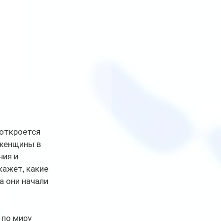
откроется 
женщины в 
ия и 
кажет, какие 
 они начали 
по миру 