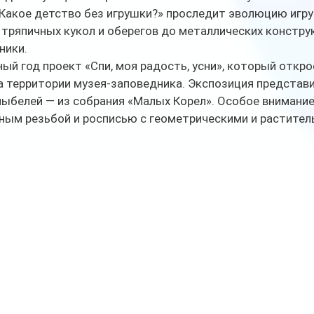
Какое детство без игрушки?» проследит эволюцию игру
 тряпичных кукол и оберегов до металлических констру
ники.
й год проект «Спи, моя радость, усни», который открое
а территории музея-заповедника. Экспозиция представ
ыбелей — из собрания «Малых Корел». Особое внимание
ным резьбой и росписью с геометрическими и растител