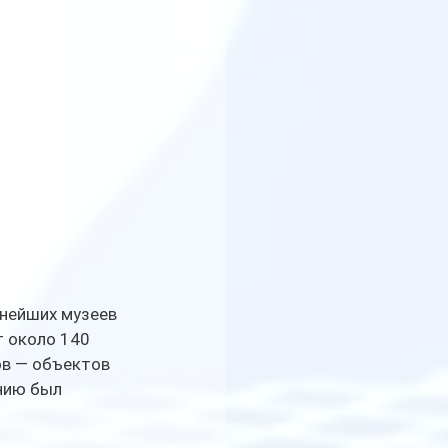
нейших музеев 
 около 140 
в — объектов 
нию был 