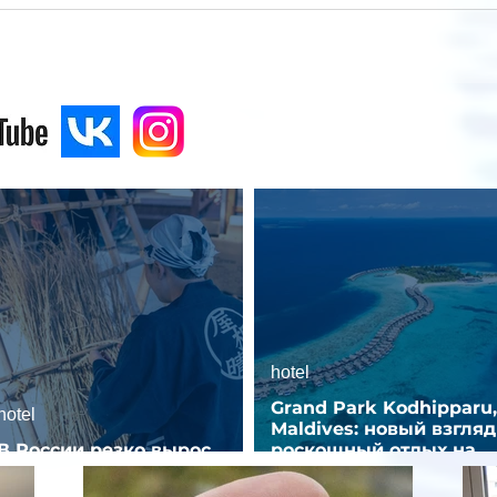
hotel
Grand Park Kodhipparu,
hotel
Maldives: новый взгляд
В России резко вырос
роскошный отдых на
спрос на отели без звезд
Мальдивах