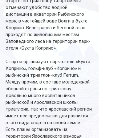
старты по триатлону. Спортсмены 
отмечают удобство водной 
дистанции в акватории Рыбинского 
моря, в чистейшей воде Волги в бухте 
Коприно. Велотрасса и беговой этап 
проходят по живописным местам 
Заповедного леса на территории парк-
отеля «Бухта Коприно». 
Старты организуют парк-отель «Бухта 
Коприно», гольф-клуб «Коприно» и 
рыбинский триатлон-клуб Ferrum. 
Между прочим, в составе молодежной 
сборной страны по триатлону 
довольно много воспитанников 
рыбинской и ярославской школы 
триатлона, так что ярославский регион 
имеет все предпосылки для развития 
этого вида спорта на своей земле. 
Есть планы организовать на 
территории Ярославского взморья 