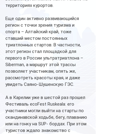
территориях курортов.
Еще один активно развивающийся 
регион с точки зрения туризма и 
спорта – Алтайский край, тоже 
ставший местом постоянных 
триатлонных стартов. В частности, 
этот регион стал площадкой для 
первого в России ультратриатлона – 
Siberman, а маршрут этой трассы 
позволяет участникам, опять же, 
рассмотреть красоты края, и даже 
увидеть Саяно-Шушенскую ГЭС.
А в Карелии уже в шестой раз прошел 
Фестиваль ecoFest Ruskeala: его 
участники могли выйти на старты по 
скандинавской ходьбе, бегу, плаванию 
или на гонку на SUP- бордах. При этом 
туристов ждало знакомство с 