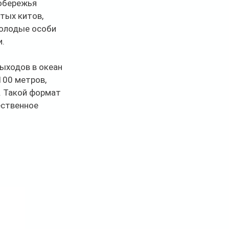
обережья 
тых китов, 
олодые особи 
и.
ыходов в океан 
00 метров, 
. Такой формат 
ественное 