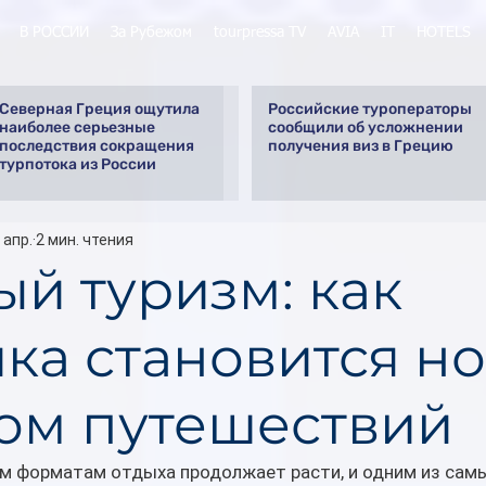
В РОССИИ
За Рубежом
tourpressa TV
AVIA
IT
HOTELS
Северная Греция ощутила
Российские туроператоры
наиболее серьезные
сообщили об усложнении
последствия сокращения
получения виз в Грецию
турпотока из России
 апр.
2 мин. чтения
ый туризм: как
ика становится н
ом путешествий
м форматам отдыха продолжает расти, и одним из самы