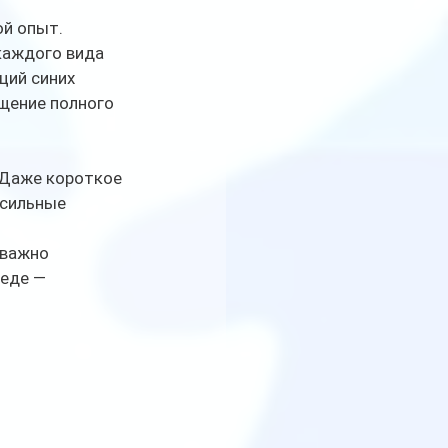
й опыт. 
каждого вида 
ций синих 
щение полного 
 Даже короткое 
 сильные 
важно 
еде — 