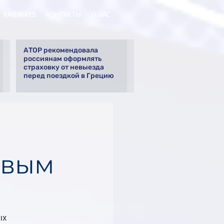
RAILWAYS
КОНТАКТЫ
О НАС
АТОР рекомендовала
россиянам оформлять
страховку от невыезда
перед поездкой в Грецию
овым
х 