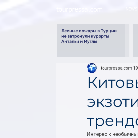
tourpressa.com
NEWS
Лесные пожары в Турции
не затронули курорты
Антальи и Муглы
tourpressa.com
19
Китов
экзот
тренд
Интерес к необычны