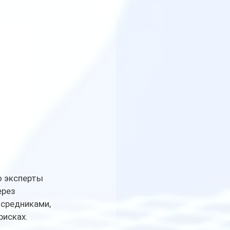
о эксперты 
рез 
средниками, 
рисках.