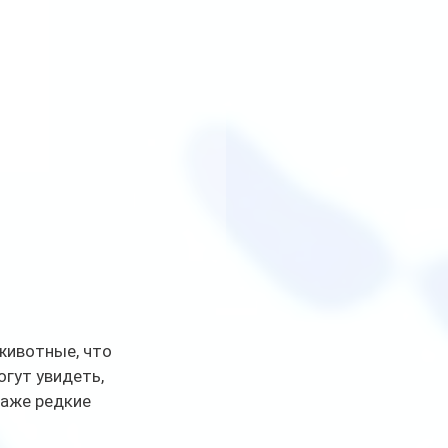
животные, что 
гут увидеть, 
даже редкие 