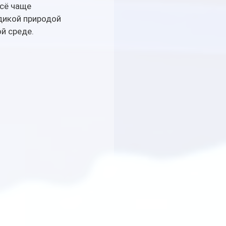
сё чаще 
дикой природой 
й среде.