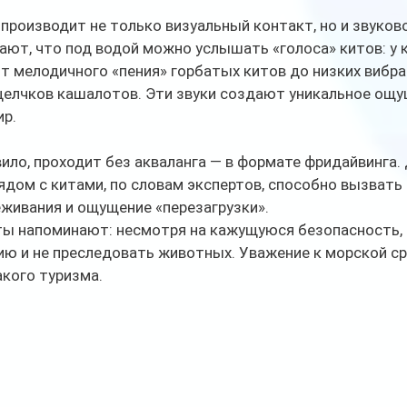
производит не только визуальный контакт, но и звуково
ют, что под водой можно услышать «голоса» китов: у 
т мелодичного «пения» горбатых китов до низких вибра
щелчков кашалотов. Эти звуки создают уникальное ощу
ир.
вило, проходит без акваланга — в формате фридайвинга.
ядом с китами, по словам экспертов, способно вызвать
живания и ощущение «перезагрузки».
ты напоминают: несмотря на кажущуюся безопасность, 
ю и не преследовать животных. Уважение к морской ср
кого туризма.