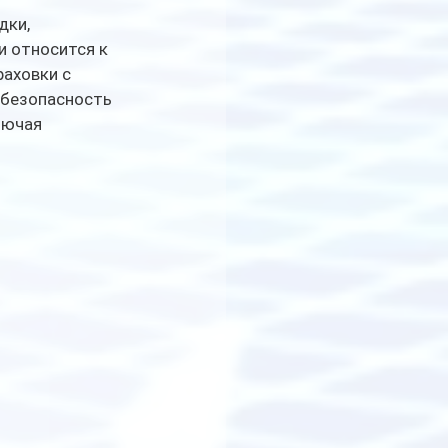
ки, 
 относится к 
аховки с 
 безопасность 
лючая 