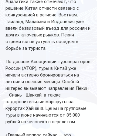
Аналитики также отмечают, что 
решение Китая отчасти связано с 
конкуренцией в регионе. Вьетнам, 
Таиланд, Малайзия и Индонезия уже 
ввели безвизовый въезд для россиян и 
других ключевых рынков. Пекин 
стремится не уступать соседям в 
борьбе за туриста.
По данным Ассоциации туроператоров 
России (АТОР), туры в Китай уже 
начали активно бронироваться на 
летние и осенние месяцы. Особый 
интерес вызывают направления Пекин
—Сиань—Шанхай, а также 
оздоровительные маршруты на 
курортах Хайнаня. Цены на групповые 
туры в июне начинаются от 85 000 
рублей на человека с перелётом.
«Главный вопрос сейчас — это 