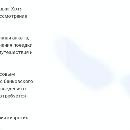
дки. Хотя 
ассмотрение 
ная анкета, 
ания поездки, 
путешествия и 
нсовым 
с банковского 
сведения о 
отребуется 
ия кипрских 