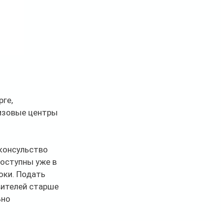
ге, 
изовые центры 
консульство 
оступны уже в 
оки. Подать 
вителей старше 
ьно 