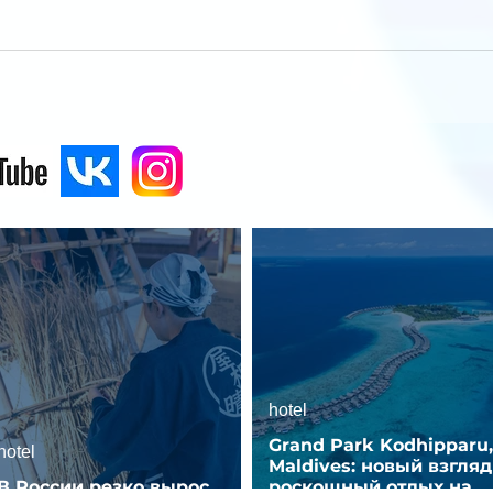
hotel
Grand Park Kodhipparu,
hotel
Maldives: новый взгляд
В России резко вырос
роскошный отдых на