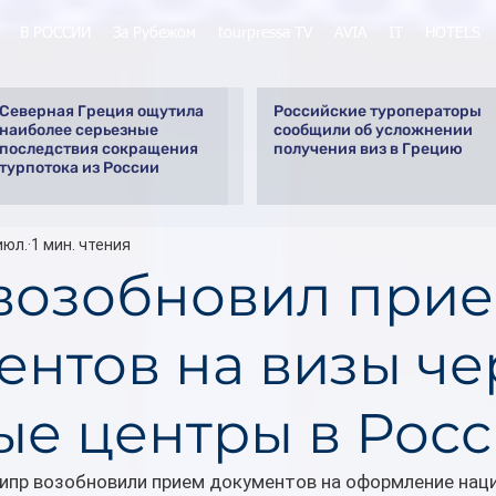
В РОССИИ
За Рубежом
tourpressa TV
AVIA
IT
HOTELS
Северная Греция ощутила
Российские туроператоры
наиболее серьезные
сообщили об усложнении
последствия сокращения
получения виз в Грецию
турпотока из России
июл.
1 мин. чтения
возобновил при
ентов на визы че
ые центры в Рос
Кипр возобновили прием документов на оформление наци