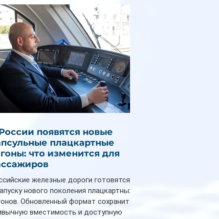
снизилась на 9%
 России появятся новые
апсульные плацкартные
агоны: что изменится для
ассажиров
ссийские железные дороги готовятся
запуску нового поколения плацкартных
гонов. Обновленный формат сохранит
ивычную вместимость и доступную