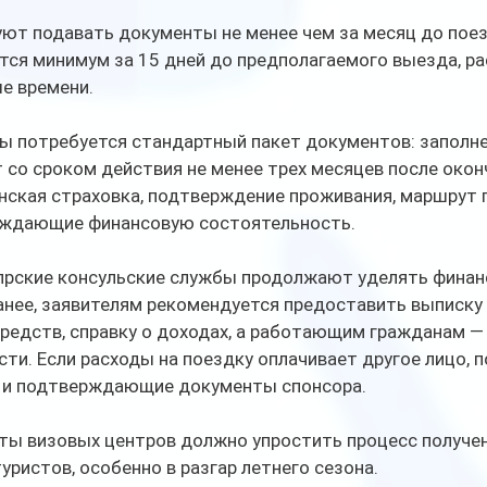
ют подавать документы не менее чем за месяц до поез
тся минимум за 15 дней до предполагаемого выезда, р
е времени.
ы потребуется стандартный пакет документов: заполнен
 со сроком действия не менее трех месяцев после оконч
нская страховка, подтверждение проживания, маршрут 
рждающие финансовую состоятельность.
прские консульские службы продолжают уделять фина
анее, заявителям рекомендуется предоставить выписку 
редств, справку о доходах, а работающим гражданам — 
ти. Если расходы на поездку оплачивает другое лицо, п
 и подтверждающие документы спонсора.
ты визовых центров должно упростить процесс получен
уристов, особенно в разгар летнего сезона. 