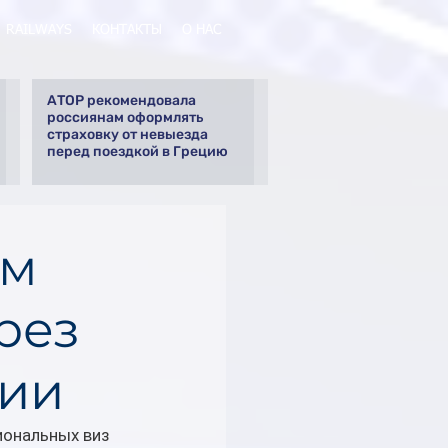
RAILWAYS
КОНТАКТЫ
О НАС
АТОР рекомендовала
россиянам оформлять
страховку от невыезда
перед поездкой в Грецию
ем
рез
сии
ональных виз 