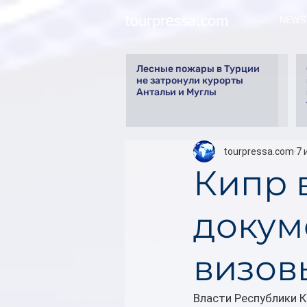
tourpressa.com
NEWS
Лесные пожары в Турции
не затронули курорты
Антальи и Муглы
tourpressa.com
7 
Кипр 
докум
визов
Власти Республики 