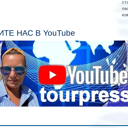
ст
па
ко
Се
пл
ТЕ НАС В YouTube
гл
ин
сп
па
вр