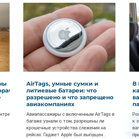
спрос на отели без звезд
Мальдивах
ны
AirTags, умные сумки и
В
ораб
литиевые батареи: что
к
е
разрешено и что запрещено в
в
авиакомпаниях
п
ентре
Авиапассажиры с включенным AirTags в
Ро
багаже узнали о том, разрешены ли
к 
крошечные устройства слежения на
ва
рейсах. Гаджет Apple был выпущен...
пр