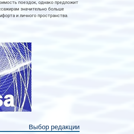
оимость поездок, однако предложит
ссажирам значительно больше
мфорта и личного пространства.
рийное производство новых вагонов
анируется начать в 2027 году. Одним из
авных нововведений станут
дивидуальные шторки у каждого
ального места. Они позволят
ссажирам закрыть свою полку во
емя сна или отдыха, создав ощуще
Выбор редакции