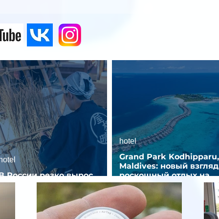
hotel
Grand Park Kodhipparu,
hotel
Maldives: новый взгляд
В России резко вырос
роскошный отдых на
спрос на отели без звезд
Мальдивах