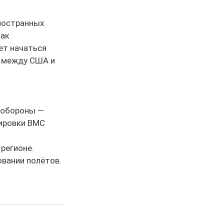
ностранных 
ак 
ет начаться 
 между США и 
 обороны — 
пировки ВМС 
регионе. 
вании полётов.