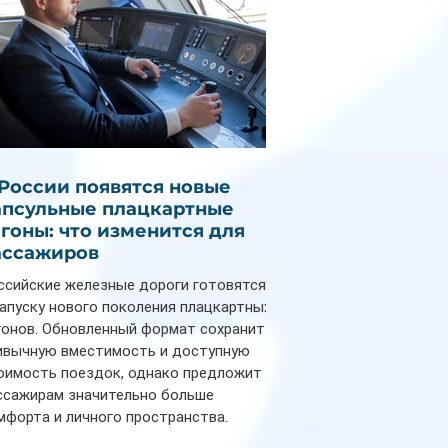
 России появятся новые
апсульные плацкартные
агоны: что изменится для
ассажиров
ссийские железные дороги готовятся
запуску нового поколения плацкартных
гонов. Обновленный формат сохранит
ивычную вместимость и доступную
оимость поездок, однако предложит
ссажирам значительно больше
мфорта и личного пространства.
рийное производство новых вагонов