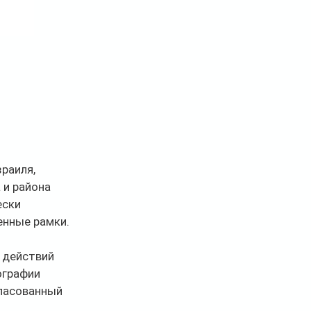
раиля, 
и района 
ски 
енные рамки.
 действий 
ографии 
ласованный 