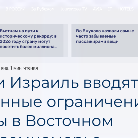
В РОССИИ
За Рубежом
tourpressa TV
AVIA
IT
HOTELS
Вьетнам на пути к
Во Внуково назвали самые
историческому рекорду: в
часто забываемые
2026 году страну могут
пассажирами вещи
посетить более миллиона
российских туристов
 янв.
1 мин. чтения
и Израиль вводят
нные ограничен
ы в Восточном