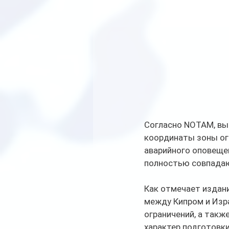
Согласно NOTAM, вы
координаты зоны ог
аварийного оповещен
полностью совпадают
Как отмечает издани
между Кипром и Изра
ограничений, а такж
характер подготовки