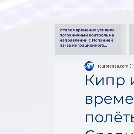
tourpressa.com
NEWS
Италия временно усилила
пограничный контроль на
направлении с Испанией
из-за миграционного
кризиса
tourpressa.com
31
Кипр 
време
полёт