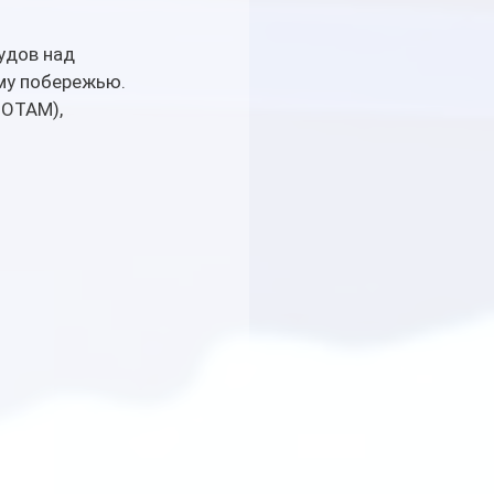
удов над 
му побережью. 
OTAM), 