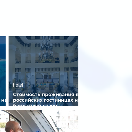
hotel
Стоимость проживания в
 на
российских гостиницах на
бархатный сезон
снизилась на 9%