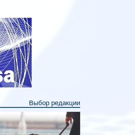
анируется начать в 2027 году. Одним из
авных нововведений станут
дивидуальные шторки у каждого
ального места. Они позволят
ссажирам закрыть свою полку во
емя сна или отдыха, создав ощуще
Выбор редакции