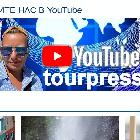
пл
ТЕ НАС В YouTube
гл
ин
сп
па
вр