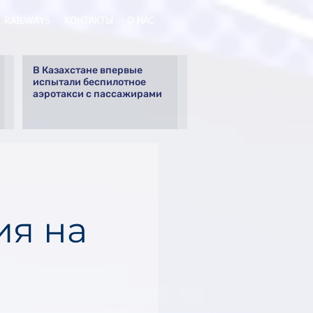
RAILWAYS
КОНТАКТЫ
О НАС
В Казахстане впервые
испытали беспилотное
аэротакси с пассажирами
ия на