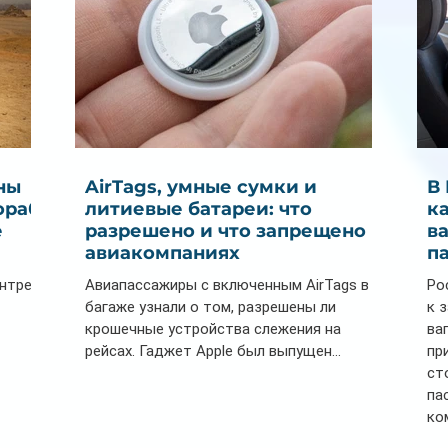
ны
AirTags, умные сумки и
В
ораб
литиевые батареи: что
к
е
разрешено и что запрещено в
в
авиакомпаниях
п
ентре
Авиапассажиры с включенным AirTags в
Ро
багаже узнали о том, разрешены ли
к 
крошечные устройства слежения на
ва
рейсах. Гаджет Apple был выпущен...
пр
ст
па
ко
Се