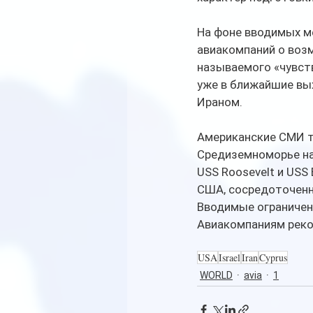
На фоне вводимых м
авиакомпаний о воз
называемого «чувст
уже в ближайшие вы
Ираном.
Американские СМИ т
Средиземноморье на
USS Roosevelt и USS
США, сосредоточенн
Вводимые ограничени
Авиакомпаниям реко
USA
Israel
Iran
Cyprus
WORLD
avia
1