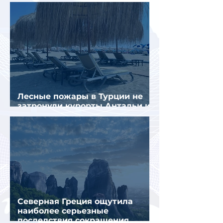
стал Вьетнам
Лесные пожары в Турции не
затронули курорты Антальи и
Муглы
Северная Греция ощутила
наиболее серьезные
последствия сокращения